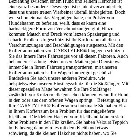
Beziehung zwischen einem Hund und seinem Herrchen ist
eine ganz besondere. Deswegen ist es nicht verwunderlich,
dass uns unsere treuen Vierbeiner überall hinbegleiten. Doch
wer schon einmal das Vergnügen hatte, ein Polster von
Hundehaaren zu befreien, weiß, dass es kaum eine
hartnäckigere Form von Verschmutzungen gibt. Hinzu
kommen Matsch und Dreck vom letzten Spaziergang und
scharfe Krallen. Ungeschützt ist Ihr Kofferraum all diesen
Verschmutzungen und Beschädigungen ausgesetzt. Mit den
Kofferraummatten von CARSTYLER® hingegen schützen
Sie das Innere Ihres Fahrzeuges vor all diesen Faktoren. Auch
bei anderer Ladung leisten unsere Matten gute Dienste was
immer Sie in Ihrem Fahrzeug transportieren, mit unseren
Kofferraummatten ist Ihr Wagen immer gut geschützt.
Entdecken Sie auch unsere anderen Produkte, wie
beispielsweise unseren Einstiegsschutz für die Stoßfänger. Mit
dieser speziellen Matte bewahren Sie Ihre Stoßfänger
zusätzlich vor Kratzern, die entstehen können, wenn Ihr Hund
in den oder aus dem offenen Wagen springt. Befestigung für
Ihre CARSTYLER® Kofferraumschutzmatte Sie haben Filz
in Ihrem Kofferraum kein Problem für das mitgelieferte
Klettband. Die kleinen Hacken vom Klettband können sich
ohne Probleme in den Filz krallen. Sie haben Velours Teppich
im Fahrzeug dann wird es mit dem Klettband etwas
schwierig, da die kleinen Häkchen nichts haben, wo Sie