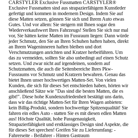
CARSTYLER Exclusive Fussmatten CARSTYLER®
Exclusive Fussmatten sind aus strapazierfähigem Kunstleder
gefertigt und kommen in modernem Design. Indem Sie auf
diese Matten setzen, gönnen Sie sich und Ihrem Auto etwas
Gutes. Und vor allem: Sie steigern mit Ihnen sogar den
Wiederverkaufswert Ihres Fahrzeugs! Stellen Sie sich nur mal
vor, Sie hätten keine Matten im Fussraum liegen: Dann würde
jeder Schmutz, den Sie an Ihren Schuhen haften haben, direkt
an Ihrem Wageninneren haften bleiben und dort
Verschmutzungen anrichten und Kratzer herbeiführen. Um
das zu vermeiden, sollten Sie also unbedingt auf einen Schutz
setzen. Und zwar nicht auf irgendeinen, sondern auf
Schutzmatten, die auch die Seitenbereiche Ihres Pkw-
Fussraums vor Schmutz und Kratzern bewahren. Genau das
bietet Ihnen unser hochwertiges Matten-Set. Von vielen
Kunden, die sich für dieses Set entschieden haben, hörten wir
anschließend Sätze wie "Das sind die besten Matten, die es
gibt!". Diese hohe Kundenzufriedenheit bestätigt uns darin,
dass wir das richtige Matten-Set für Ihren Wagen anbieten:
kein Billig-Produkt, sondern hochwertige Spitzenqualität! Sie
fahren ein edles Auto - statten Sie es mit diesen edlen Matten
aus! Höchste Qualität, hohe Passgenauigkeit,
Strapazierfähigkeit und erstklassiges Design sind Aspekte, die
für dieses Set sprechen! Greifen Sie zu Lieferumfang: -
Fahrerseite - Beifahrer - Hinten Gastraum