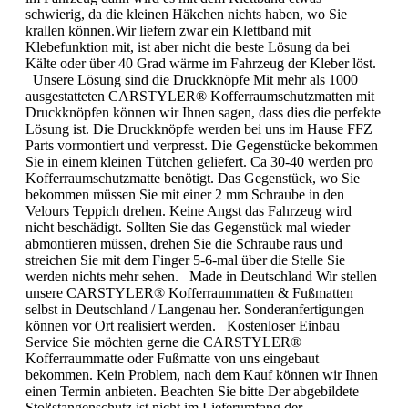
schwierig, da die kleinen Häkchen nichts haben, wo Sie
krallen können.Wir liefern zwar ein Klettband mit
Klebefunktion mit, ist aber nicht die beste Lösung da bei
Kälte oder über 40 Grad wärme im Fahrzeug der Kleber löst.
Unsere Lösung sind die Druckknöpfe Mit mehr als 1000
ausgestatteten CARSTYLER® Kofferraumschutzmatten mit
Druckknöpfen können wir Ihnen sagen, dass dies die perfekte
Lösung ist. Die Druckknöpfe werden bei uns im Hause FFZ
Parts vormontiert und verpresst. Die Gegenstücke bekommen
Sie in einem kleinen Tütchen geliefert. Ca 30-40 werden pro
Kofferraumschutzmatte benötigt. Das Gegenstück, wo Sie
bekommen müssen Sie mit einer 2 mm Schraube in den
Velours Teppich drehen. Keine Angst das Fahrzeug wird
nicht beschädigt. Sollten Sie das Gegenstück mal wieder
abmontieren müssen, drehen Sie die Schraube raus und
streichen Sie mit dem Finger 5-6-mal über die Stelle Sie
werden nichts mehr sehen. Made in Deutschland Wir stellen
unsere CARSTYLER® Kofferraummatten & Fußmatten
selbst in Deutschland / Langenau her. Sonderanfertigungen
können vor Ort realisiert werden. Kostenloser Einbau
Service Sie möchten gerne die CARSTYLER®
Kofferraummatte oder Fußmatte von uns eingebaut
bekommen. Kein Problem, nach dem Kauf können wir Ihnen
einen Termin anbieten. Beachten Sie bitte Der abgebildete
Stoßstangenschutz ist nicht im Lieferumfang der