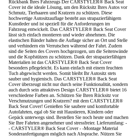
Rückbank Ihres Fahrzeugs Der CARSTYLER® Back Seat
Cover ist die ideale Lösung, um den Rücksitz Ihres Autos vor
Schmutz, Tierhaaren und Kratzern zu schützen. Diese
hochwertige Autositzauflage besteht aus strapazierfähigem
Kunstleder und ist speziell für die Anforderungen im
Fahrzeug entwickelt. Das CARSTYLER® Back Seat Cover
lässt sich einfach montieren und wieder abnehmen. Die
elastischen Bänder halten die Auflage sicher an Ort und Stelle
und verhindern ein Verrutschen während der Fahrt. Zudem
sind die Seiten des Covers hochgezogen, um die Seitenwände
und die Kopfstützen zu schützen. Dank der strapazierfähigen
Materialien ist das CARSTYLER® Back Seat Cover
besonders pflegeleicht. Es kann einfach mit einem feuchten
Tuch abgewischt werden. Somit bleibt Ihr Autositz stets
sauber und hygienisch. Das CARSTYLER® Back Seat
Cover überzeugt nicht nur durch seine Funktionalität, sondern
auch durch sein attraktives Design CARSTYLER® bietet 16
verschiedene Farben an. Schützen Sie Ihren Rücksitz vor
Verschmutzungen und Kratzern? mit dem CARSTYLER®
Back Seat Cover! Genießen Sie saubere und komfortable
Autofahrten, egal ob Sie mit Haustieren, Kindern oder
Gepäck unterwegs sind. Bestellen Sie noch heute und machen
Sie Ihre Fahrten angenehmer und stressfreier. Lieferumfang: -
- CARSTYLER® Back Seat Cover - -Montage Material
Sonderanfertigungen möglich nach Absprache. Nützen Sie