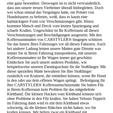
eine ganz besondere. Deswegen ist es nicht verwunderlich,
dass uns unsere treuen Vierbeiner überall hinbegleiten. Doch
wer schon einmal das Vergnügen hatte, ein Polster von
Hundehaaren zu befreien, weiß, dass es kaum eine
hartnäckigere Form von Verschmutzungen gibt. Hinzu
kommen Matsch und Dreck vom letzten Spaziergang und
scharfe Krallen. Ungeschützt ist Ihr Kofferraum all diesen
Verschmutzungen und Beschädigungen ausgesetzt. Mit den
Kofferraummatten von CARSTYLER® hingegen schützen
Sie das Innere Ihres Fahrzeuges vor all diesen Faktoren. Auch
bei anderer Ladung leisten unsere Matten gute Dienste was
immer Sie in Ihrem Fahrzeug transportieren, mit unseren
Kofferraummatten ist Ihr Wagen immer gut geschützt.
Entdecken Sie auch unsere anderen Produkte, wie
beispielsweise unseren Einstiegsschutz für die Stoßfänger. Mit
dieser speziellen Matte bewahren Sie Ihre Stoßfänger
zusätzlich vor Kratzern, die entstehen können, wenn Ihr Hund
in den oder aus dem offenen Wagen springt. Befestigung für
Ihre CARSTYLER® Kofferraumschutzmatte Sie haben Filz
in Ihrem Kofferraum kein Problem für das mitgelieferte
Klettband. Die kleinen Hacken vom Klettband können sich
ohne Probleme in den Filz krallen. Sie haben Velours Teppich
im Fahrzeug dann wird es mit dem Klettband etwas
schwierig, da die kleinen Häkchen nichts haben, wo Sie
krallen können. Wir liefern zwar ein Klettband mit