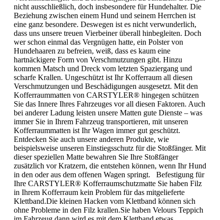
nicht ausschließlich, doch insbesondere für Hundehalter. Die
Beziehung zwischen einem Hund und seinem Herrchen ist
eine ganz besondere. Deswegen ist es nicht verwunderlich,
dass uns unsere treuen Vierbeiner überall hinbegleiten. Doch
wer schon einmal das Vergnügen hatte, ein Polster von
Hundehaaren zu befreien, weiß, dass es kaum eine
hartnäckigere Form von Verschmutzungen gibt. Hinzu
kommen Matsch und Dreck vom letzten Spaziergang und
scharfe Krallen. Ungeschützt ist Ihr Kofferraum all diesen
Verschmutzungen und Beschädigungen ausgesetzt. Mit den
Kofferraummatten von CARSTYLER® hingegen schützen
Sie das Innere Ihres Fahrzeuges vor all diesen Faktoren. Auch
bei anderer Ladung leisten unsere Matten gute Dienste – was
immer Sie in Ihrem Fahrzeug transportieren, mit unseren
Kofferraummatten ist Ihr Wagen immer gut geschützt.
Entdecken Sie auch unsere anderen Produkte, wie
beispielsweise unseren Einstiegsschutz für die Stoßfänger. Mit
dieser speziellen Matte bewahren Sie Ihre Stoßfänger
zusätzlich vor Kratzern, die entstehen können, wenn Ihr Hund
in den oder aus dem offenen Wagen springt. Befestigung für
Ihre CARSTYLER® Kofferraumschutzmatte Sie haben Filz
in Ihrem Kofferraum kein Problem für das mitgelieferte
Klettband.Die kleinen Hacken vom Klettband können sich
ohne Probleme in den Filz krallen.Sie haben Velours Teppich
im Fahrzeug dann wird es mit dem Klettband etwas