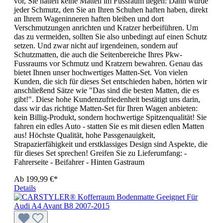
vor, Sie hätten keine Matten im Fussraum liegen: Dann würde
jeder Schmutz, den Sie an Ihren Schuhen haften haben, direkt
an Ihrem Wageninneren haften bleiben und dort
Verschmutzungen anrichten und Kratzer herbeiführen. Um
das zu vermeiden, sollten Sie also unbedingt auf einen Schutz
setzen. Und zwar nicht auf irgendeinen, sondern auf
Schutzmatten, die auch die Seitenbereiche Ihres Pkw-
Fussraums vor Schmutz und Kratzern bewahren. Genau das
bietet Ihnen unser hochwertiges Matten-Set. Von vielen
Kunden, die sich für dieses Set entschieden haben, hörten wir
anschließend Sätze wie "Das sind die besten Matten, die es
gibt!". Diese hohe Kundenzufriedenheit bestätigt uns darin,
dass wir das richtige Matten-Set für Ihren Wagen anbieten:
kein Billig-Produkt, sondern hochwertige Spitzenqualität! Sie
fahren ein edles Auto - statten Sie es mit diesen edlen Matten
aus! Höchste Qualität, hohe Passgenauigkeit,
Strapazierfähigkeit und erstklassiges Design sind Aspekte, die
für dieses Set sprechen! Greifen Sie zu Lieferumfang: -
Fahrerseite - Beifahrer - Hinten Gastraum
Ab
199,99 €*
Details