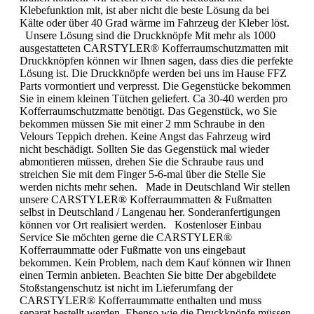
Klebefunktion mit, ist aber nicht die beste Lösung da bei
Kälte oder über 40 Grad wärme im Fahrzeug der Kleber löst.
Unsere Lösung sind die Druckknöpfe Mit mehr als 1000
ausgestatteten CARSTYLER® Kofferraumschutzmatten mit
Druckknöpfen können wir Ihnen sagen, dass dies die perfekte
Lösung ist. Die Druckknöpfe werden bei uns im Hause FFZ
Parts vormontiert und verpresst. Die Gegenstücke bekommen
Sie in einem kleinen Tütchen geliefert. Ca 30-40 werden pro
Kofferraumschutzmatte benötigt. Das Gegenstück, wo Sie
bekommen müssen Sie mit einer 2 mm Schraube in den
Velours Teppich drehen. Keine Angst das Fahrzeug wird
nicht beschädigt. Sollten Sie das Gegenstück mal wieder
abmontieren müssen, drehen Sie die Schraube raus und
streichen Sie mit dem Finger 5-6-mal über die Stelle Sie
werden nichts mehr sehen. Made in Deutschland Wir stellen
unsere CARSTYLER® Kofferraummatten & Fußmatten
selbst in Deutschland / Langenau her. Sonderanfertigungen
können vor Ort realisiert werden. Kostenloser Einbau
Service Sie möchten gerne die CARSTYLER®
Kofferraummatte oder Fußmatte von uns eingebaut
bekommen. Kein Problem, nach dem Kauf können wir Ihnen
einen Termin anbieten. Beachten Sie bitte Der abgebildete
Stoßstangenschutz ist nicht im Lieferumfang der
CARSTYLER® Kofferraummatte enthalten und muss
separat bestellt werden. Ebenso wie die Druckknöpfe müssen