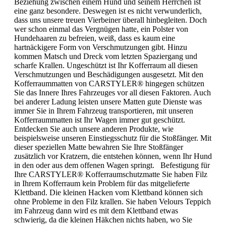
Beziehung zwischen einem Hund und seinem Herrchen ist
eine ganz besondere. Deswegen ist es nicht verwunderlich,
dass uns unsere treuen Vierbeiner überall hinbegleiten. Doch
wer schon einmal das Vergnügen hatte, ein Polster von
Hundehaaren zu befreien, weiß, dass es kaum eine
hartnäckigere Form von Verschmutzungen gibt. Hinzu
kommen Matsch und Dreck vom letzten Spaziergang und
scharfe Krallen. Ungeschützt ist Ihr Kofferraum all diesen
Verschmutzungen und Beschädigungen ausgesetzt. Mit den
Kofferraummatten von CARSTYLER® hingegen schützen
Sie das Innere Ihres Fahrzeuges vor all diesen Faktoren. Auch
bei anderer Ladung leisten unsere Matten gute Dienste was
immer Sie in Ihrem Fahrzeug transportieren, mit unseren
Kofferraummatten ist Ihr Wagen immer gut geschützt.
Entdecken Sie auch unsere anderen Produkte, wie
beispielsweise unseren Einstiegsschutz für die Stoßfänger. Mit
dieser speziellen Matte bewahren Sie Ihre Stoßfänger
zusätzlich vor Kratzern, die entstehen können, wenn Ihr Hund
in den oder aus dem offenen Wagen springt. Befestigung für
Ihre CARSTYLER® Kofferraumschutzmatte Sie haben Filz
in Ihrem Kofferraum kein Problem für das mitgelieferte
Klettband. Die kleinen Hacken vom Klettband können sich
ohne Probleme in den Filz krallen. Sie haben Velours Teppich
im Fahrzeug dann wird es mit dem Klettband etwas
schwierig, da die kleinen Häkchen nichts haben, wo Sie