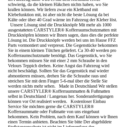
schwierig, da die kleinen Häkchen nichts haben, wo Sie
krallen können. Wir liefern zwar ein Klettband mit
Klebefunktion mit, ist aber nicht die beste Lösung da bei
Kälte oder über 40 Grad wärme im Fahrzeug der Kleber löst.
Unsere Lösung sind die Druckknöpfe Mit mehr als 1000
ausgestatteten CARSTYLER® Kofferraumschutzmatten mit
Druckknöpfen können wir Ihnen sagen, dass dies die perfekte
Lösung ist. Die Druckknöpfe werden bei uns im Hause FFZ
Parts vormontiert und verpresst. Die Gegenstücke bekommen
Sie in einem kleinen Tütchen geliefert. Ca 30-40 werden pro
Kofferraumschutzmatte benötigt. Das Gegenstück, wo Sie
bekommen müssen Sie mit einer 2 mm Schraube in den
Velours Teppich drehen. Keine Angst das Fahrzeug wird
nicht beschädigt. Sollten Sie das Gegenstück mal wieder
abmontieren müssen, drehen Sie die Schraube raus und
streichen Sie mit dem Finger 5-6-mal über die Stelle Sie
werden nichts mehr sehen. Made in Deutschland Wir stellen
unsere CARSTYLER® Kofferraummatten & Fußmatten
selbst in Deutschland / Langenau her. Sonderanfertigungen
können vor Ort realisiert werden. Kostenloser Einbau
Service Sie möchten gerne die CARSTYLER®
Kofferraummatte oder Fußmatte von uns eingebaut
bekommen. Kein Problem, nach dem Kauf können wir Ihnen
einen Termin anbieten. Beachten Sie bitte Der abgebildete
Stoßstangenschutz ist nicht im Lieferumfang der