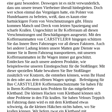
eine ganz besondere. Deswegen ist es nicht verwunderlich,
dass uns unsere treuen Vierbeiner überall hinbegleiten. Doch
wer schon einmal das Vergnügen hatte, ein Polster von
Hundehaaren zu befreien, weiß, dass es kaum eine
hartnäckigere Form von Verschmutzungen gibt. Hinzu
kommen Matsch und Dreck vom letzten Spaziergang und
scharfe Krallen. Ungeschützt ist Ihr Kofferraum all diesen
Verschmutzungen und Beschädigungen ausgesetzt. Mit den
Kofferraummatten von CARSTYLER® hingegen schützen
Sie das Innere Ihres Fahrzeuges vor all diesen Faktoren. Auch
bei anderer Ladung leisten unsere Matten gute Dienste was
immer Sie in Ihrem Fahrzeug transportieren, mit unseren
Kofferraummatten ist Ihr Wagen immer gut geschützt.
Entdecken Sie auch unsere anderen Produkte, wie
beispielsweise unseren Einstiegsschutz für die Stoßfänger. Mit
dieser speziellen Matte bewahren Sie Ihre Stoßfänger
zusätzlich vor Kratzern, die entstehen können, wenn Ihr Hund
in den oder aus dem offenen Wagen springt. Befestigung für
Ihre CARSTYLER® Kofferraumschutzmatte Sie haben Filz
in Ihrem Kofferraum kein Problem für das mitgelieferte
Klettband. Die kleinen Hacken vom Klettband können sich
ohne Probleme in den Filz krallen. Sie haben Velours Teppich
im Fahrzeug dann wird es mit dem Klettband etwas
schwierig, da die kleinen Häkchen nichts haben, wo Sie
krallen können. Wir liefern zwar ein Klettband mit