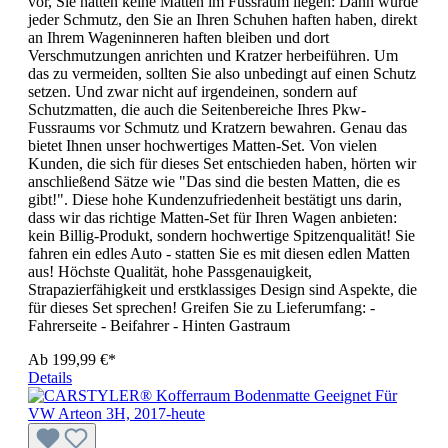
vor, Sie hätten keine Matten im Fussraum liegen: Dann würde
jeder Schmutz, den Sie an Ihren Schuhen haften haben, direkt
an Ihrem Wageninneren haften bleiben und dort
Verschmutzungen anrichten und Kratzer herbeiführen. Um
das zu vermeiden, sollten Sie also unbedingt auf einen Schutz
setzen. Und zwar nicht auf irgendeinen, sondern auf
Schutzmatten, die auch die Seitenbereiche Ihres Pkw-
Fussraums vor Schmutz und Kratzern bewahren. Genau das
bietet Ihnen unser hochwertiges Matten-Set. Von vielen
Kunden, die sich für dieses Set entschieden haben, hörten wir
anschließend Sätze wie "Das sind die besten Matten, die es
gibt!". Diese hohe Kundenzufriedenheit bestätigt uns darin,
dass wir das richtige Matten-Set für Ihren Wagen anbieten:
kein Billig-Produkt, sondern hochwertige Spitzenqualität! Sie
fahren ein edles Auto - statten Sie es mit diesen edlen Matten
aus! Höchste Qualität, hohe Passgenauigkeit,
Strapazierfähigkeit und erstklassiges Design sind Aspekte, die
für dieses Set sprechen! Greifen Sie zu Lieferumfang: -
Fahrerseite - Beifahrer - Hinten Gastraum
Ab
199,99 €*
Details