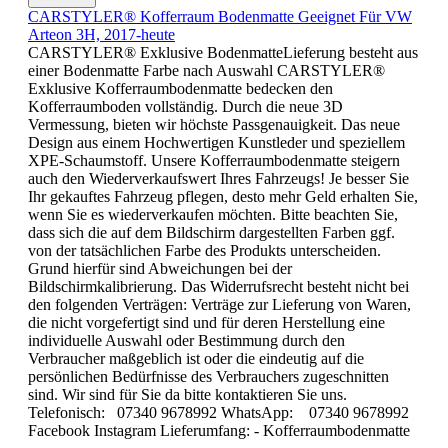
CARSTYLER® Kofferraum Bodenmatte Geeignet Für VW
Arteon 3H, 2017-heute
CARSTYLER® Exklusive BodenmatteLieferung besteht aus
einer Bodenmatte Farbe nach Auswahl CARSTYLER®
Exklusive Kofferraumbodenmatte bedecken den
Kofferraumboden vollständig. Durch die neue 3D
Vermessung, bieten wir höchste Passgenauigkeit. Das neue
Design aus einem Hochwertigen Kunstleder und speziellem
XPE-Schaumstoff. Unsere Kofferraumbodenmatte steigern
auch den Wiederverkaufswert Ihres Fahrzeugs! Je besser Sie
Ihr gekauftes Fahrzeug pflegen, desto mehr Geld erhalten Sie,
wenn Sie es wiederverkaufen möchten. Bitte beachten Sie,
dass sich die auf dem Bildschirm dargestellten Farben ggf.
von der tatsächlichen Farbe des Produkts unterscheiden.
Grund hierfür sind Abweichungen bei der
Bildschirmkalibrierung. Das Widerrufsrecht besteht nicht bei
den folgenden Verträgen: Verträge zur Lieferung von Waren,
die nicht vorgefertigt sind und für deren Herstellung eine
individuelle Auswahl oder Bestimmung durch den
Verbraucher maßgeblich ist oder die eindeutig auf die
persönlichen Bedürfnisse des Verbrauchers zugeschnitten
sind. Wir sind für Sie da bitte kontaktieren Sie uns.
Telefonisch: 07340 9678992 WhatsApp: 07340 9678992
Facebook Instagram Lieferumfang: - Kofferraumbodenmatte