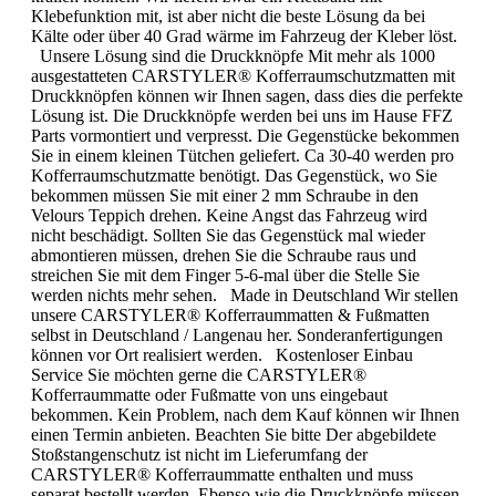
Klebefunktion mit, ist aber nicht die beste Lösung da bei
Kälte oder über 40 Grad wärme im Fahrzeug der Kleber löst.
Unsere Lösung sind die Druckknöpfe Mit mehr als 1000
ausgestatteten CARSTYLER® Kofferraumschutzmatten mit
Druckknöpfen können wir Ihnen sagen, dass dies die perfekte
Lösung ist. Die Druckknöpfe werden bei uns im Hause FFZ
Parts vormontiert und verpresst. Die Gegenstücke bekommen
Sie in einem kleinen Tütchen geliefert. Ca 30-40 werden pro
Kofferraumschutzmatte benötigt. Das Gegenstück, wo Sie
bekommen müssen Sie mit einer 2 mm Schraube in den
Velours Teppich drehen. Keine Angst das Fahrzeug wird
nicht beschädigt. Sollten Sie das Gegenstück mal wieder
abmontieren müssen, drehen Sie die Schraube raus und
streichen Sie mit dem Finger 5-6-mal über die Stelle Sie
werden nichts mehr sehen. Made in Deutschland Wir stellen
unsere CARSTYLER® Kofferraummatten & Fußmatten
selbst in Deutschland / Langenau her. Sonderanfertigungen
können vor Ort realisiert werden. Kostenloser Einbau
Service Sie möchten gerne die CARSTYLER®
Kofferraummatte oder Fußmatte von uns eingebaut
bekommen. Kein Problem, nach dem Kauf können wir Ihnen
einen Termin anbieten. Beachten Sie bitte Der abgebildete
Stoßstangenschutz ist nicht im Lieferumfang der
CARSTYLER® Kofferraummatte enthalten und muss
separat bestellt werden. Ebenso wie die Druckknöpfe müssen