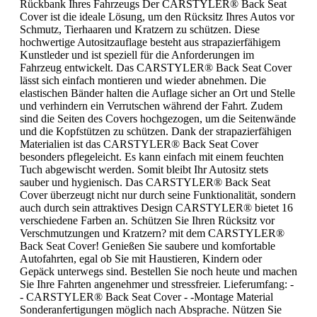
Rückbank Ihres Fahrzeugs Der CARSTYLER® Back Seat
Cover ist die ideale Lösung, um den Rücksitz Ihres Autos vor
Schmutz, Tierhaaren und Kratzern zu schützen. Diese
hochwertige Autositzauflage besteht aus strapazierfähigem
Kunstleder und ist speziell für die Anforderungen im
Fahrzeug entwickelt. Das CARSTYLER® Back Seat Cover
lässt sich einfach montieren und wieder abnehmen. Die
elastischen Bänder halten die Auflage sicher an Ort und Stelle
und verhindern ein Verrutschen während der Fahrt. Zudem
sind die Seiten des Covers hochgezogen, um die Seitenwände
und die Kopfstützen zu schützen. Dank der strapazierfähigen
Materialien ist das CARSTYLER® Back Seat Cover
besonders pflegeleicht. Es kann einfach mit einem feuchten
Tuch abgewischt werden. Somit bleibt Ihr Autositz stets
sauber und hygienisch. Das CARSTYLER® Back Seat
Cover überzeugt nicht nur durch seine Funktionalität, sondern
auch durch sein attraktives Design CARSTYLER® bietet 16
verschiedene Farben an. Schützen Sie Ihren Rücksitz vor
Verschmutzungen und Kratzern? mit dem CARSTYLER®
Back Seat Cover! Genießen Sie saubere und komfortable
Autofahrten, egal ob Sie mit Haustieren, Kindern oder
Gepäck unterwegs sind. Bestellen Sie noch heute und machen
Sie Ihre Fahrten angenehmer und stressfreier. Lieferumfang: -
- CARSTYLER® Back Seat Cover - -Montage Material
Sonderanfertigungen möglich nach Absprache. Nützen Sie