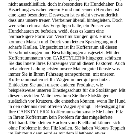
nicht ausschließlich, doch insbesondere für Hundehalter. Die
Beziehung zwischen einem Hund und seinem Herrchen ist
eine ganz besondere. Deswegen ist es nicht verwunderlich,
dass uns unsere treuen Vierbeiner überall hinbegleiten. Doch
wer schon einmal das Vergnügen hatte, ein Polster von
Hundehaaren zu befreien, weiß, dass es kaum eine
hartnäckigere Form von Verschmutzungen gibt. Hinzu
kommen Matsch und Dreck vom letzten Spaziergang und
scharfe Krallen. Ungeschützt ist Ihr Kofferraum all diesen
Verschmutzungen und Beschädigungen ausgesetzt. Mit den
Kofferraummatten von CARSTYLER® hingegen schützen
Sie das Innere Ihres Fahrzeuges vor all diesen Faktoren. Auch
bei anderer Ladung leisten unsere Matten gute Dienste was
immer Sie in Ihrem Fahrzeug transportieren, mit unseren
Kofferraummatten ist Ihr Wagen immer gut geschützt.
Entdecken Sie auch unsere anderen Produkte, wie
beispielsweise unseren Einstiegsschutz für die Stoßfänger. Mit
dieser speziellen Matte bewahren Sie Ihre Stoßfänger
zusätzlich vor Kratzern, die entstehen können, wenn Ihr Hund
in den oder aus dem offenen Wagen springt. Befestigung für
Ihre CARSTYLER® Kofferraumschutzmatte Sie haben Filz
in Ihrem Kofferraum kein Problem für das mitgelieferte
Klettband. Die kleinen Hacken vom Klettband können sich
ohne Probleme in den Filz krallen. Sie haben Velours Teppich
im Fahrzeug dann wird es mit dem Klettband etwas