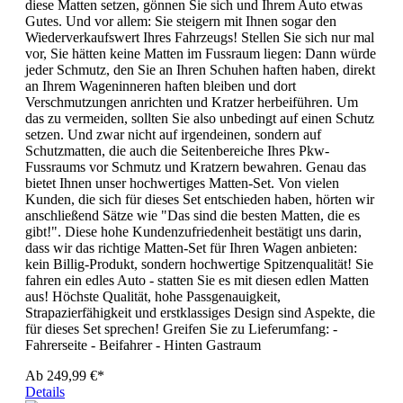
diese Matten setzen, gönnen Sie sich und Ihrem Auto etwas
Gutes. Und vor allem: Sie steigern mit Ihnen sogar den
Wiederverkaufswert Ihres Fahrzeugs! Stellen Sie sich nur mal
vor, Sie hätten keine Matten im Fussraum liegen: Dann würde
jeder Schmutz, den Sie an Ihren Schuhen haften haben, direkt
an Ihrem Wageninneren haften bleiben und dort
Verschmutzungen anrichten und Kratzer herbeiführen. Um
das zu vermeiden, sollten Sie also unbedingt auf einen Schutz
setzen. Und zwar nicht auf irgendeinen, sondern auf
Schutzmatten, die auch die Seitenbereiche Ihres Pkw-
Fussraums vor Schmutz und Kratzern bewahren. Genau das
bietet Ihnen unser hochwertiges Matten-Set. Von vielen
Kunden, die sich für dieses Set entschieden haben, hörten wir
anschließend Sätze wie "Das sind die besten Matten, die es
gibt!". Diese hohe Kundenzufriedenheit bestätigt uns darin,
dass wir das richtige Matten-Set für Ihren Wagen anbieten:
kein Billig-Produkt, sondern hochwertige Spitzenqualität! Sie
fahren ein edles Auto - statten Sie es mit diesen edlen Matten
aus! Höchste Qualität, hohe Passgenauigkeit,
Strapazierfähigkeit und erstklassiges Design sind Aspekte, die
für dieses Set sprechen! Greifen Sie zu Lieferumfang: -
Fahrerseite - Beifahrer - Hinten Gastraum
Ab
249,99 €*
Details