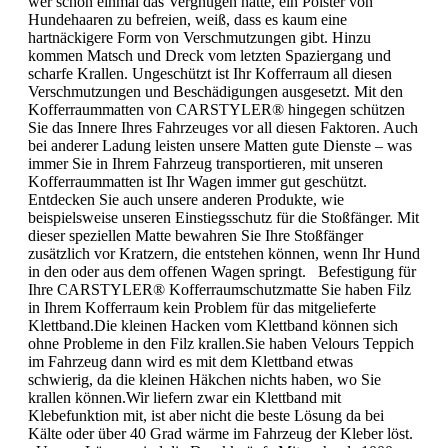
wer schon einmal das Vergnügen hatte, ein Polster von
Hundehaaren zu befreien, weiß, dass es kaum eine
hartnäckigere Form von Verschmutzungen gibt. Hinzu
kommen Matsch und Dreck vom letzten Spaziergang und
scharfe Krallen. Ungeschützt ist Ihr Kofferraum all diesen
Verschmutzungen und Beschädigungen ausgesetzt. Mit den
Kofferraummatten von CARSTYLER® hingegen schützen
Sie das Innere Ihres Fahrzeuges vor all diesen Faktoren. Auch
bei anderer Ladung leisten unsere Matten gute Dienste – was
immer Sie in Ihrem Fahrzeug transportieren, mit unseren
Kofferraummatten ist Ihr Wagen immer gut geschützt.
Entdecken Sie auch unsere anderen Produkte, wie
beispielsweise unseren Einstiegsschutz für die Stoßfänger. Mit
dieser speziellen Matte bewahren Sie Ihre Stoßfänger
zusätzlich vor Kratzern, die entstehen können, wenn Ihr Hund
in den oder aus dem offenen Wagen springt. Befestigung für
Ihre CARSTYLER® Kofferraumschutzmatte Sie haben Filz
in Ihrem Kofferraum kein Problem für das mitgelieferte
Klettband.Die kleinen Hacken vom Klettband können sich
ohne Probleme in den Filz krallen.Sie haben Velours Teppich
im Fahrzeug dann wird es mit dem Klettband etwas
schwierig, da die kleinen Häkchen nichts haben, wo Sie
krallen können.Wir liefern zwar ein Klettband mit
Klebefunktion mit, ist aber nicht die beste Lösung da bei
Kälte oder über 40 Grad wärme im Fahrzeug der Kleber löst.