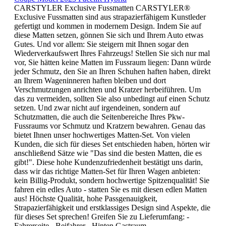
CARSTYLER Exclusive Fussmatten CARSTYLER®
Exclusive Fussmatten sind aus strapazierfähigem Kunstleder
gefertigt und kommen in modernem Design. Indem Sie auf
diese Matten setzen, gönnen Sie sich und Ihrem Auto etwas
Gutes. Und vor allem: Sie steigern mit Ihnen sogar den
Wiederverkaufswert Ihres Fahrzeugs! Stellen Sie sich nur mal
vor, Sie hätten keine Matten im Fussraum liegen: Dann würde
jeder Schmutz, den Sie an Ihren Schuhen haften haben, direkt
an Ihrem Wageninneren haften bleiben und dort
Verschmutzungen anrichten und Kratzer herbeiführen. Um
das zu vermeiden, sollten Sie also unbedingt auf einen Schutz
setzen. Und zwar nicht auf irgendeinen, sondern auf
Schutzmatten, die auch die Seitenbereiche Ihres Pkw-
Fussraums vor Schmutz und Kratzern bewahren. Genau das
bietet Ihnen unser hochwertiges Matten-Set. Von vielen
Kunden, die sich für dieses Set entschieden haben, hörten wir
anschließend Sätze wie "Das sind die besten Matten, die es
gibt!". Diese hohe Kundenzufriedenheit bestätigt uns darin,
dass wir das richtige Matten-Set für Ihren Wagen anbieten:
kein Billig-Produkt, sondern hochwertige Spitzenqualität! Sie
fahren ein edles Auto - statten Sie es mit diesen edlen Matten
aus! Höchste Qualität, hohe Passgenauigkeit,
Strapazierfähigkeit und erstklassiges Design sind Aspekte, die
für dieses Set sprechen! Greifen Sie zu Lieferumfang: -
Fahrerseite - Beifahrer - Hinten Gastraum