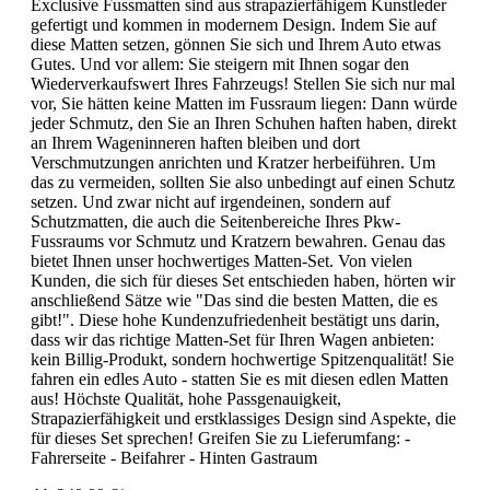
Exclusive Fussmatten sind aus strapazierfähigem Kunstleder
gefertigt und kommen in modernem Design. Indem Sie auf
diese Matten setzen, gönnen Sie sich und Ihrem Auto etwas
Gutes. Und vor allem: Sie steigern mit Ihnen sogar den
Wiederverkaufswert Ihres Fahrzeugs! Stellen Sie sich nur mal
vor, Sie hätten keine Matten im Fussraum liegen: Dann würde
jeder Schmutz, den Sie an Ihren Schuhen haften haben, direkt
an Ihrem Wageninneren haften bleiben und dort
Verschmutzungen anrichten und Kratzer herbeiführen. Um
das zu vermeiden, sollten Sie also unbedingt auf einen Schutz
setzen. Und zwar nicht auf irgendeinen, sondern auf
Schutzmatten, die auch die Seitenbereiche Ihres Pkw-
Fussraums vor Schmutz und Kratzern bewahren. Genau das
bietet Ihnen unser hochwertiges Matten-Set. Von vielen
Kunden, die sich für dieses Set entschieden haben, hörten wir
anschließend Sätze wie "Das sind die besten Matten, die es
gibt!". Diese hohe Kundenzufriedenheit bestätigt uns darin,
dass wir das richtige Matten-Set für Ihren Wagen anbieten:
kein Billig-Produkt, sondern hochwertige Spitzenqualität! Sie
fahren ein edles Auto - statten Sie es mit diesen edlen Matten
aus! Höchste Qualität, hohe Passgenauigkeit,
Strapazierfähigkeit und erstklassiges Design sind Aspekte, die
für dieses Set sprechen! Greifen Sie zu Lieferumfang: -
Fahrerseite - Beifahrer - Hinten Gastraum