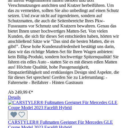
an Ihrem Wageninneren haften bleiben und dort
Verschmutzungen anrichten und Kratzer herbeiführen. Um
das zu vermeiden, sollten Sie also unbedingt auf einen Schutz
setzen. Und zwar nicht auf irgendeinen, sondern auf
Schutzmatten, die auch die Seitenbereiche Ihres Pkw-
Fussraums vor Schmutz und Kratzern bewahren. Genau das
bietet Ihnen unser hochwertiges Matten-Set. Von vielen
Kunden, die sich für dieses Set entschieden haben, hörten wir
anschließend Sätze wie "Das sind die besten Matten, die es
gibt!". Diese hohe Kundenzufriedenheit bestätigt uns darin,
dass wir das richtige Matten-Set für Ihren Wagen anbieten:
kein Billig-Produkt, sondern hochwertige Spitzenqualität! Sie
fahren ein edles Auto - statten Sie es mit diesen edlen Matten
aus! Höchste Qualität, hohe Passgenauigkeit,
Strapazierfähigkeit und erstklassiges Design sind Aspekte, die
für dieses Set sprechen! Greifen Sie zu Lieferumfang: -
Fahrerseite - Beifahrer - Hinten Gastraum
Ab
249,99 €*
Details
CARSTYLER® Fußmatten Geeignet Für Mercedes GLE
Coupe Model 2023 Facelift Hybrid