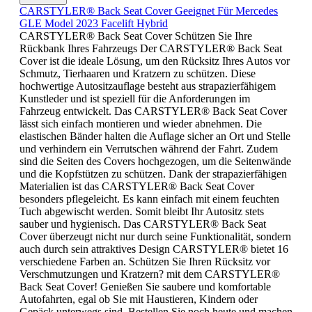
CARSTYLER® Back Seat Cover Geeignet Für Mercedes
GLE Model 2023 Facelift Hybrid
CARSTYLER® Back Seat Cover Schützen Sie Ihre
Rückbank Ihres Fahrzeugs Der CARSTYLER® Back Seat
Cover ist die ideale Lösung, um den Rücksitz Ihres Autos vor
Schmutz, Tierhaaren und Kratzern zu schützen. Diese
hochwertige Autositzauflage besteht aus strapazierfähigem
Kunstleder und ist speziell für die Anforderungen im
Fahrzeug entwickelt. Das CARSTYLER® Back Seat Cover
lässt sich einfach montieren und wieder abnehmen. Die
elastischen Bänder halten die Auflage sicher an Ort und Stelle
und verhindern ein Verrutschen während der Fahrt. Zudem
sind die Seiten des Covers hochgezogen, um die Seitenwände
und die Kopfstützen zu schützen. Dank der strapazierfähigen
Materialien ist das CARSTYLER® Back Seat Cover
besonders pflegeleicht. Es kann einfach mit einem feuchten
Tuch abgewischt werden. Somit bleibt Ihr Autositz stets
sauber und hygienisch. Das CARSTYLER® Back Seat
Cover überzeugt nicht nur durch seine Funktionalität, sondern
auch durch sein attraktives Design CARSTYLER® bietet 16
verschiedene Farben an. Schützen Sie Ihren Rücksitz vor
Verschmutzungen und Kratzern? mit dem CARSTYLER®
Back Seat Cover! Genießen Sie saubere und komfortable
Autofahrten, egal ob Sie mit Haustieren, Kindern oder
Gepäck unterwegs sind. Bestellen Sie noch heute und machen