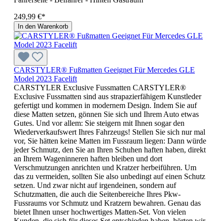
249,99 €*
In den Warenkorb
CARSTYLER® Fußmatten Geeignet Für Mercedes GLE
Model 2023 Facelift
CARSTYLER Exclusive Fussmatten CARSTYLER®
Exclusive Fussmatten sind aus strapazierfähigem Kunstleder
gefertigt und kommen in modernem Design. Indem Sie auf
diese Matten setzen, gönnen Sie sich und Ihrem Auto etwas
Gutes. Und vor allem: Sie steigern mit Ihnen sogar den
Wiederverkaufswert Ihres Fahrzeugs! Stellen Sie sich nur mal
vor, Sie hätten keine Matten im Fussraum liegen: Dann würde
jeder Schmutz, den Sie an Ihren Schuhen haften haben, direkt
an Ihrem Wageninneren haften bleiben und dort
Verschmutzungen anrichten und Kratzer herbeiführen. Um
das zu vermeiden, sollten Sie also unbedingt auf einen Schutz
setzen. Und zwar nicht auf irgendeinen, sondern auf
Schutzmatten, die auch die Seitenbereiche Ihres Pkw-
Fussraums vor Schmutz und Kratzern bewahren. Genau das
bietet Ihnen unser hochwertiges Matten-Set. Von vielen
Kunden, die sich für dieses Set entschieden haben, hörten wir