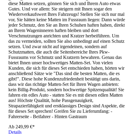
diese Matten setzen, gönnen Sie sich und Ihrem Auto etwas
Gutes. Und vor allem: Sie steigern mit Ihnen sogar den
Wiederverkaufswert Ihres Fahrzeugs! Stellen Sie sich nur mal
vor, Sie hätten keine Matten im Fussraum liegen: Dann würde
jeder Schmutz, den Sie an Ihren Schuhen haften haben, direkt
an Ihrem Wageninneren haften bleiben und dort
Verschmutzungen anrichten und Kratzer herbeiführen. Um
das zu vermeiden, sollten Sie also unbedingt auf einen Schutz
setzen. Und zwar nicht auf irgendeinen, sondern auf
Schutzmatten, die auch die Seitenbereiche Ihres Pkw-
Fussraums vor Schmutz und Kratzern bewahren. Genau das
bietet Ihnen unser hochwertiges Matten-Set. Von vielen
Kunden, die sich für dieses Set entschieden haben, hörten wir
anschließend Sätze wie "Das sind die besten Matten, die es
gibt!". Diese hohe Kundenzufriedenheit bestätigt uns darin,
dass wir das richtige Matten-Set für Ihren Wagen anbieten:
kein Billig-Produkt, sondern hochwertige Spitzenqualität! Sie
fahren ein edles Auto - statten Sie es mit diesen edlen Matten
aus! Höchste Qualität, hohe Passgenauigkeit,
Strapazierfähigkeit und erstklassiges Design sind Aspekte, die
für dieses Set sprechen! Greifen Sie zu Lieferumfang: -
Fahrerseite - Beifahrer - Hinten Gastraum
Ab
249,99 €*
Details