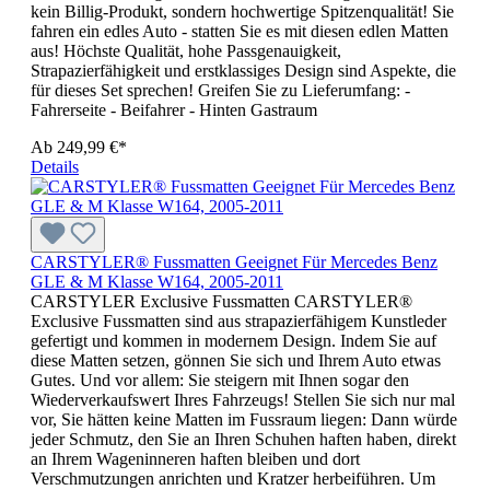
kein Billig-Produkt, sondern hochwertige Spitzenqualität! Sie
fahren ein edles Auto - statten Sie es mit diesen edlen Matten
aus! Höchste Qualität, hohe Passgenauigkeit,
Strapazierfähigkeit und erstklassiges Design sind Aspekte, die
für dieses Set sprechen! Greifen Sie zu Lieferumfang: -
Fahrerseite - Beifahrer - Hinten Gastraum
Ab
249,99 €*
Details
CARSTYLER® Fussmatten Geeignet Für Mercedes Benz
GLE & M Klasse W164, 2005-2011
CARSTYLER Exclusive Fussmatten CARSTYLER®
Exclusive Fussmatten sind aus strapazierfähigem Kunstleder
gefertigt und kommen in modernem Design. Indem Sie auf
diese Matten setzen, gönnen Sie sich und Ihrem Auto etwas
Gutes. Und vor allem: Sie steigern mit Ihnen sogar den
Wiederverkaufswert Ihres Fahrzeugs! Stellen Sie sich nur mal
vor, Sie hätten keine Matten im Fussraum liegen: Dann würde
jeder Schmutz, den Sie an Ihren Schuhen haften haben, direkt
an Ihrem Wageninneren haften bleiben und dort
Verschmutzungen anrichten und Kratzer herbeiführen. Um