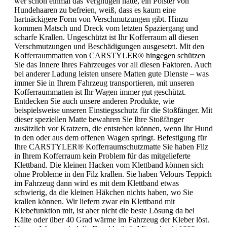
wer schon einmal das Vergnügen hatte, ein Polster von
Hundehaaren zu befreien, weiß, dass es kaum eine
hartnäckigere Form von Verschmutzungen gibt. Hinzu
kommen Matsch und Dreck vom letzten Spaziergang und
scharfe Krallen. Ungeschützt ist Ihr Kofferraum all diesen
Verschmutzungen und Beschädigungen ausgesetzt. Mit den
Kofferraummatten von CARSTYLER® hingegen schützen
Sie das Innere Ihres Fahrzeuges vor all diesen Faktoren. Auch
bei anderer Ladung leisten unsere Matten gute Dienste – was
immer Sie in Ihrem Fahrzeug transportieren, mit unseren
Kofferraummatten ist Ihr Wagen immer gut geschützt.
Entdecken Sie auch unsere anderen Produkte, wie
beispielsweise unseren Einstiegsschutz für die Stoßfänger. Mit
dieser speziellen Matte bewahren Sie Ihre Stoßfänger
zusätzlich vor Kratzern, die entstehen können, wenn Ihr Hund
in den oder aus dem offenen Wagen springt. Befestigung für
Ihre CARSTYLER® Kofferraumschutzmatte Sie haben Filz
in Ihrem Kofferraum kein Problem für das mitgelieferte
Klettband. Die kleinen Hacken vom Klettband können sich
ohne Probleme in den Filz krallen. Sie haben Velours Teppich
im Fahrzeug dann wird es mit dem Klettband etwas
schwierig, da die kleinen Häkchen nichts haben, wo Sie
krallen können. Wir liefern zwar ein Klettband mit
Klebefunktion mit, ist aber nicht die beste Lösung da bei
Kälte oder über 40 Grad wärme im Fahrzeug der Kleber löst.