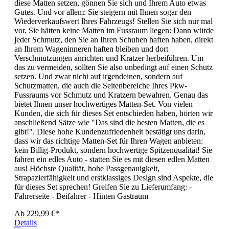
diese Matten setzen, gönnen Sie sich und Ihrem Auto etwas
Gutes. Und vor allem: Sie steigern mit Ihnen sogar den
Wiederverkaufswert Ihres Fahrzeugs! Stellen Sie sich nur mal
vor, Sie hätten keine Matten im Fussraum liegen: Dann würde
jeder Schmutz, den Sie an Ihren Schuhen haften haben, direkt
an Ihrem Wageninneren haften bleiben und dort
Verschmutzungen anrichten und Kratzer herbeiführen. Um
das zu vermeiden, sollten Sie also unbedingt auf einen Schutz
setzen. Und zwar nicht auf irgendeinen, sondern auf
Schutzmatten, die auch die Seitenbereiche Ihres Pkw-
Fussraums vor Schmutz und Kratzern bewahren. Genau das
bietet Ihnen unser hochwertiges Matten-Set. Von vielen
Kunden, die sich für dieses Set entschieden haben, hörten wir
anschließend Sätze wie "Das sind die besten Matten, die es
gibt!". Diese hohe Kundenzufriedenheit bestätigt uns darin,
dass wir das richtige Matten-Set für Ihren Wagen anbieten:
kein Billig-Produkt, sondern hochwertige Spitzenqualität! Sie
fahren ein edles Auto - statten Sie es mit diesen edlen Matten
aus! Höchste Qualität, hohe Passgenauigkeit,
Strapazierfähigkeit und erstklassiges Design sind Aspekte, die
für dieses Set sprechen! Greifen Sie zu Lieferumfang: -
Fahrerseite - Beifahrer - Hinten Gastraum
Ab
229,99 €*
Details