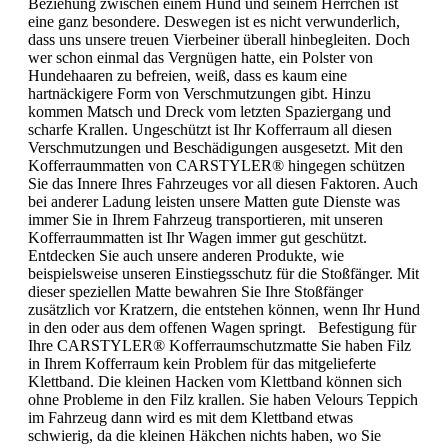
Beziehung zwischen einem Hund und seinem Herrchen ist
eine ganz besondere. Deswegen ist es nicht verwunderlich,
dass uns unsere treuen Vierbeiner überall hinbegleiten. Doch
wer schon einmal das Vergnügen hatte, ein Polster von
Hundehaaren zu befreien, weiß, dass es kaum eine
hartnäckigere Form von Verschmutzungen gibt. Hinzu
kommen Matsch und Dreck vom letzten Spaziergang und
scharfe Krallen. Ungeschützt ist Ihr Kofferraum all diesen
Verschmutzungen und Beschädigungen ausgesetzt. Mit den
Kofferraummatten von CARSTYLER® hingegen schützen
Sie das Innere Ihres Fahrzeuges vor all diesen Faktoren. Auch
bei anderer Ladung leisten unsere Matten gute Dienste was
immer Sie in Ihrem Fahrzeug transportieren, mit unseren
Kofferraummatten ist Ihr Wagen immer gut geschützt.
Entdecken Sie auch unsere anderen Produkte, wie
beispielsweise unseren Einstiegsschutz für die Stoßfänger. Mit
dieser speziellen Matte bewahren Sie Ihre Stoßfänger
zusätzlich vor Kratzern, die entstehen können, wenn Ihr Hund
in den oder aus dem offenen Wagen springt. Befestigung für
Ihre CARSTYLER® Kofferraumschutzmatte Sie haben Filz
in Ihrem Kofferraum kein Problem für das mitgelieferte
Klettband. Die kleinen Hacken vom Klettband können sich
ohne Probleme in den Filz krallen. Sie haben Velours Teppich
im Fahrzeug dann wird es mit dem Klettband etwas
schwierig, da die kleinen Häkchen nichts haben, wo Sie