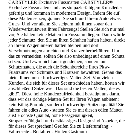
CARSTYLER Exclusive Fussmatten CARSTYLER®
Exclusive Fussmatten sind aus strapazierfähigem Kunstleder
gefertigt und kommen in modernem Design. Indem Sie auf
diese Matten setzen, gönnen Sie sich und Ihrem Auto etwas
Gutes. Und vor allem: Sie steigern mit Ihnen sogar den
Wiederverkaufswert Ihres Fahrzeugs! Stellen Sie sich nur mal
vor, Sie hätten keine Matten im Fussraum liegen: Dann würde
jeder Schmutz, den Sie an Ihren Schuhen haften haben, direkt
an Ihrem Wageninneren haften bleiben und dort
Verschmutzungen anrichten und Kratzer herbeiführen. Um
das zu vermeiden, sollten Sie also unbedingt auf einen Schutz
setzen. Und zwar nicht auf irgendeinen, sondern auf
Schutzmatten, die auch die Seitenbereiche Ihres Pkw-
Fussraums vor Schmutz und Kratzern bewahren. Genau das
bietet Ihnen unser hochwertiges Matten-Set. Von vielen
Kunden, die sich für dieses Set entschieden haben, hörten wir
anschließend Sätze wie "Das sind die besten Matten, die es
gibt!". Diese hohe Kundenzufriedenheit bestätigt uns darin,
dass wir das richtige Matten-Set für Ihren Wagen anbieten:
kein Billig-Produkt, sondern hochwertige Spitzenqualität! Sie
fahren ein edles Auto - statten Sie es mit diesen edlen Matten
aus! Höchste Qualität, hohe Passgenauigkeit,
Strapazierfähigkeit und erstklassiges Design sind Aspekte, die
für dieses Set sprechen! Greifen Sie zu Lieferumfang: -
Fahrerseite - Beifahrer - Hinten Gastraum