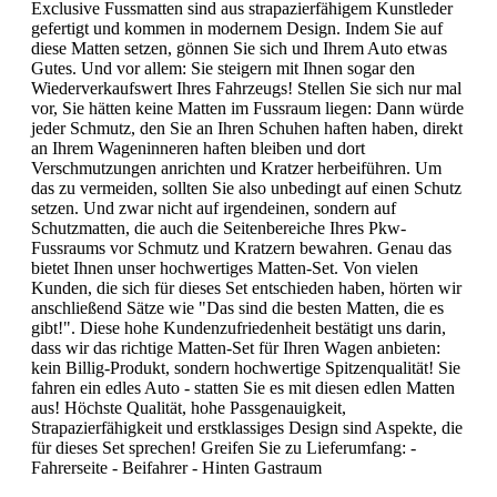
Exclusive Fussmatten sind aus strapazierfähigem Kunstleder
gefertigt und kommen in modernem Design. Indem Sie auf
diese Matten setzen, gönnen Sie sich und Ihrem Auto etwas
Gutes. Und vor allem: Sie steigern mit Ihnen sogar den
Wiederverkaufswert Ihres Fahrzeugs! Stellen Sie sich nur mal
vor, Sie hätten keine Matten im Fussraum liegen: Dann würde
jeder Schmutz, den Sie an Ihren Schuhen haften haben, direkt
an Ihrem Wageninneren haften bleiben und dort
Verschmutzungen anrichten und Kratzer herbeiführen. Um
das zu vermeiden, sollten Sie also unbedingt auf einen Schutz
setzen. Und zwar nicht auf irgendeinen, sondern auf
Schutzmatten, die auch die Seitenbereiche Ihres Pkw-
Fussraums vor Schmutz und Kratzern bewahren. Genau das
bietet Ihnen unser hochwertiges Matten-Set. Von vielen
Kunden, die sich für dieses Set entschieden haben, hörten wir
anschließend Sätze wie "Das sind die besten Matten, die es
gibt!". Diese hohe Kundenzufriedenheit bestätigt uns darin,
dass wir das richtige Matten-Set für Ihren Wagen anbieten:
kein Billig-Produkt, sondern hochwertige Spitzenqualität! Sie
fahren ein edles Auto - statten Sie es mit diesen edlen Matten
aus! Höchste Qualität, hohe Passgenauigkeit,
Strapazierfähigkeit und erstklassiges Design sind Aspekte, die
für dieses Set sprechen! Greifen Sie zu Lieferumfang: -
Fahrerseite - Beifahrer - Hinten Gastraum