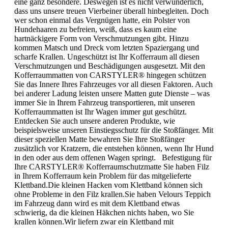
eine ganz besondere. Deswegen ist es nicht verwunderlich,
dass uns unsere treuen Vierbeiner überall hinbegleiten. Doch
wer schon einmal das Vergnügen hatte, ein Polster von
Hundehaaren zu befreien, weiß, dass es kaum eine
hartnäckigere Form von Verschmutzungen gibt. Hinzu
kommen Matsch und Dreck vom letzten Spaziergang und
scharfe Krallen. Ungeschützt ist Ihr Kofferraum all diesen
Verschmutzungen und Beschädigungen ausgesetzt. Mit den
Kofferraummatten von CARSTYLER® hingegen schützen
Sie das Innere Ihres Fahrzeuges vor all diesen Faktoren. Auch
bei anderer Ladung leisten unsere Matten gute Dienste – was
immer Sie in Ihrem Fahrzeug transportieren, mit unseren
Kofferraummatten ist Ihr Wagen immer gut geschützt.
Entdecken Sie auch unsere anderen Produkte, wie
beispielsweise unseren Einstiegsschutz für die Stoßfänger. Mit
dieser speziellen Matte bewahren Sie Ihre Stoßfänger
zusätzlich vor Kratzern, die entstehen können, wenn Ihr Hund
in den oder aus dem offenen Wagen springt. Befestigung für
Ihre CARSTYLER® Kofferraumschutzmatte Sie haben Filz
in Ihrem Kofferraum kein Problem für das mitgelieferte
Klettband.Die kleinen Hacken vom Klettband können sich
ohne Probleme in den Filz krallen.Sie haben Velours Teppich
im Fahrzeug dann wird es mit dem Klettband etwas
schwierig, da die kleinen Häkchen nichts haben, wo Sie
krallen können.Wir liefern zwar ein Klettband mit