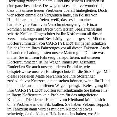
Beziehung zwischen einem Hund und seinem Herrchen ist
eine ganz besondere. Deswegen ist es nicht verwunderlich,
dass uns unsere treuen Vierbeiner überall hinbegleiten. Doch
wer schon einmal das Vergnügen hatte, ein Polster von
Hundehaaren zu befreien, weiß, dass es kaum eine
hartnäckigere Form von Verschmutzungen gibt. Hinzu
kommen Matsch und Dreck vom letzten Spaziergang und
scharfe Krallen. Ungeschützt ist Ihr Kofferraum all diesen
Verschmutzungen und Beschädigungen ausgesetzt. Mit den
Kofferraummatten von CARSTYLER® hingegen schützen
Sie das Innere Ihres Fahrzeuges vor all diesen Faktoren. Auch
bei anderer Ladung leisten unsere Matten gute Dienste was
immer Sie in Ihrem Fahrzeug transportieren, mit unseren
Kofferraummatten ist Ihr Wagen immer gut geschützt.
Entdecken Sie auch unsere anderen Produkte, wie
beispielsweise unseren Einstiegsschutz für die Stoßfänger. Mit
dieser speziellen Matte bewahren Sie Ihre Stoßfänger
zusätzlich vor Kratzern, die entstehen können, wenn Ihr Hund
in den oder aus dem offenen Wagen springt. Befestigung für
Ihre CARSTYLER® Kofferraumschutzmatte Sie haben Filz
in Ihrem Kofferraum kein Problem für das mitgelieferte
Klettband. Die kleinen Hacken vom Klettband können sich
ohne Probleme in den Filz krallen. Sie haben Velours Teppich
im Fahrzeug dann wird es mit dem Klettband etwas
schwierig, da die kleinen Häkchen nichts haben, wo Sie