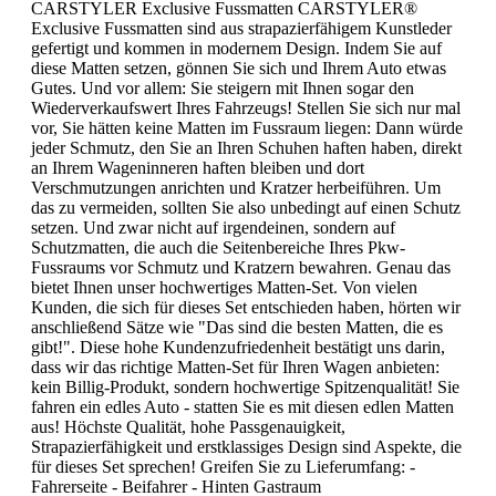
CARSTYLER Exclusive Fussmatten CARSTYLER®
Exclusive Fussmatten sind aus strapazierfähigem Kunstleder
gefertigt und kommen in modernem Design. Indem Sie auf
diese Matten setzen, gönnen Sie sich und Ihrem Auto etwas
Gutes. Und vor allem: Sie steigern mit Ihnen sogar den
Wiederverkaufswert Ihres Fahrzeugs! Stellen Sie sich nur mal
vor, Sie hätten keine Matten im Fussraum liegen: Dann würde
jeder Schmutz, den Sie an Ihren Schuhen haften haben, direkt
an Ihrem Wageninneren haften bleiben und dort
Verschmutzungen anrichten und Kratzer herbeiführen. Um
das zu vermeiden, sollten Sie also unbedingt auf einen Schutz
setzen. Und zwar nicht auf irgendeinen, sondern auf
Schutzmatten, die auch die Seitenbereiche Ihres Pkw-
Fussraums vor Schmutz und Kratzern bewahren. Genau das
bietet Ihnen unser hochwertiges Matten-Set. Von vielen
Kunden, die sich für dieses Set entschieden haben, hörten wir
anschließend Sätze wie "Das sind die besten Matten, die es
gibt!". Diese hohe Kundenzufriedenheit bestätigt uns darin,
dass wir das richtige Matten-Set für Ihren Wagen anbieten:
kein Billig-Produkt, sondern hochwertige Spitzenqualität! Sie
fahren ein edles Auto - statten Sie es mit diesen edlen Matten
aus! Höchste Qualität, hohe Passgenauigkeit,
Strapazierfähigkeit und erstklassiges Design sind Aspekte, die
für dieses Set sprechen! Greifen Sie zu Lieferumfang: -
Fahrerseite - Beifahrer - Hinten Gastraum