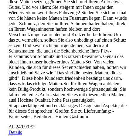
diese Matten setzen, gönnen Sie sich und Ihrem Auto etwas
Gutes. Und vor allem: Sie steigern mit Ihnen sogar den
Wiederverkaufswert Ihres Fahrzeugs! Stellen Sie sich nur mal
vor, Sie hätten keine Matten im Fussraum liegen: Dann würde
jeder Schmutz, den Sie an Ihren Schuhen haften haben, direkt
an Ihrem Wageninneren haften bleiben und dort
Verschmutzungen anrichten und Kratzer herbeiführen. Um
das zu vermeiden, sollten Sie also unbedingt auf einen Schutz
setzen. Und zwar nicht auf irgendeinen, sondern auf
Schutzmatten, die auch die Seitenbereiche Ihres Pkw-
Fussraums vor Schmutz und Kratzern bewahren. Genau das
bietet Ihnen unser hochwertiges Matten-Set. Von vielen
Kunden, die sich für dieses Set entschieden haben, hörten wir
anschließend Sätze wie "Das sind die besten Matten, die es
gibt!". Diese hohe Kundenzufriedenheit bestätigt uns darin,
dass wir das richtige Matten-Set für Ihren Wagen anbieten:
kein Billig-Produkt, sondern hochwertige Spitzenqualität! Sie
fahren ein edles Auto - statten Sie es mit diesen edlen Matten
aus! Höchste Qualität, hohe Passgenauigkeit,
Strapazierfähigkeit und erstklassiges Design sind Aspekte, die
für dieses Set sprechen! Greifen Sie zu Lieferumfang: -
Fahrerseite - Beifahrer - Hinten Gastraum
Ab
249,99 €*
Details