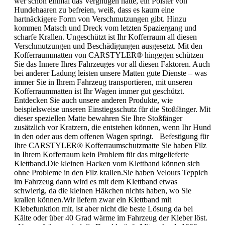
wer schon einmal das Vergnügen hatte, ein Polster von
Hundehaaren zu befreien, weiß, dass es kaum eine
hartnäckigere Form von Verschmutzungen gibt. Hinzu
kommen Matsch und Dreck vom letzten Spaziergang und
scharfe Krallen. Ungeschützt ist Ihr Kofferraum all diesen
Verschmutzungen und Beschädigungen ausgesetzt. Mit den
Kofferraummatten von CARSTYLER® hingegen schützen
Sie das Innere Ihres Fahrzeuges vor all diesen Faktoren. Auch
bei anderer Ladung leisten unsere Matten gute Dienste – was
immer Sie in Ihrem Fahrzeug transportieren, mit unseren
Kofferraummatten ist Ihr Wagen immer gut geschützt.
Entdecken Sie auch unsere anderen Produkte, wie
beispielsweise unseren Einstiegsschutz für die Stoßfänger. Mit
dieser speziellen Matte bewahren Sie Ihre Stoßfänger
zusätzlich vor Kratzern, die entstehen können, wenn Ihr Hund
in den oder aus dem offenen Wagen springt. Befestigung für
Ihre CARSTYLER® Kofferraumschutzmatte Sie haben Filz
in Ihrem Kofferraum kein Problem für das mitgelieferte
Klettband.Die kleinen Hacken vom Klettband können sich
ohne Probleme in den Filz krallen.Sie haben Velours Teppich
im Fahrzeug dann wird es mit dem Klettband etwas
schwierig, da die kleinen Häkchen nichts haben, wo Sie
krallen können.Wir liefern zwar ein Klettband mit
Klebefunktion mit, ist aber nicht die beste Lösung da bei
Kälte oder über 40 Grad wärme im Fahrzeug der Kleber löst.