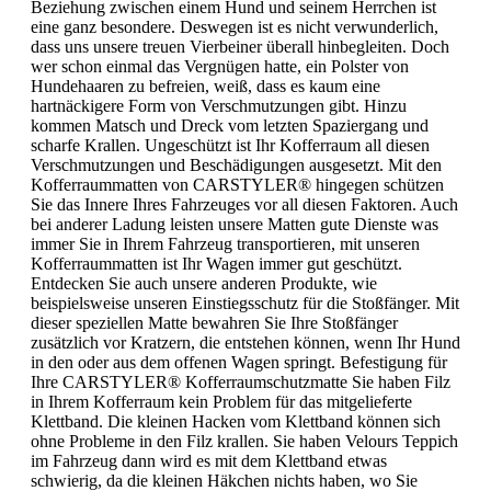
Beziehung zwischen einem Hund und seinem Herrchen ist
eine ganz besondere. Deswegen ist es nicht verwunderlich,
dass uns unsere treuen Vierbeiner überall hinbegleiten. Doch
wer schon einmal das Vergnügen hatte, ein Polster von
Hundehaaren zu befreien, weiß, dass es kaum eine
hartnäckigere Form von Verschmutzungen gibt. Hinzu
kommen Matsch und Dreck vom letzten Spaziergang und
scharfe Krallen. Ungeschützt ist Ihr Kofferraum all diesen
Verschmutzungen und Beschädigungen ausgesetzt. Mit den
Kofferraummatten von CARSTYLER® hingegen schützen
Sie das Innere Ihres Fahrzeuges vor all diesen Faktoren. Auch
bei anderer Ladung leisten unsere Matten gute Dienste was
immer Sie in Ihrem Fahrzeug transportieren, mit unseren
Kofferraummatten ist Ihr Wagen immer gut geschützt.
Entdecken Sie auch unsere anderen Produkte, wie
beispielsweise unseren Einstiegsschutz für die Stoßfänger. Mit
dieser speziellen Matte bewahren Sie Ihre Stoßfänger
zusätzlich vor Kratzern, die entstehen können, wenn Ihr Hund
in den oder aus dem offenen Wagen springt. Befestigung für
Ihre CARSTYLER® Kofferraumschutzmatte Sie haben Filz
in Ihrem Kofferraum kein Problem für das mitgelieferte
Klettband. Die kleinen Hacken vom Klettband können sich
ohne Probleme in den Filz krallen. Sie haben Velours Teppich
im Fahrzeug dann wird es mit dem Klettband etwas
schwierig, da die kleinen Häkchen nichts haben, wo Sie