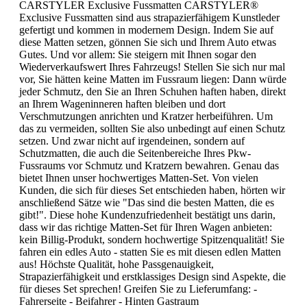
CARSTYLER Exclusive Fussmatten CARSTYLER®
Exclusive Fussmatten sind aus strapazierfähigem Kunstleder
gefertigt und kommen in modernem Design. Indem Sie auf
diese Matten setzen, gönnen Sie sich und Ihrem Auto etwas
Gutes. Und vor allem: Sie steigern mit Ihnen sogar den
Wiederverkaufswert Ihres Fahrzeugs! Stellen Sie sich nur mal
vor, Sie hätten keine Matten im Fussraum liegen: Dann würde
jeder Schmutz, den Sie an Ihren Schuhen haften haben, direkt
an Ihrem Wageninneren haften bleiben und dort
Verschmutzungen anrichten und Kratzer herbeiführen. Um
das zu vermeiden, sollten Sie also unbedingt auf einen Schutz
setzen. Und zwar nicht auf irgendeinen, sondern auf
Schutzmatten, die auch die Seitenbereiche Ihres Pkw-
Fussraums vor Schmutz und Kratzern bewahren. Genau das
bietet Ihnen unser hochwertiges Matten-Set. Von vielen
Kunden, die sich für dieses Set entschieden haben, hörten wir
anschließend Sätze wie "Das sind die besten Matten, die es
gibt!". Diese hohe Kundenzufriedenheit bestätigt uns darin,
dass wir das richtige Matten-Set für Ihren Wagen anbieten:
kein Billig-Produkt, sondern hochwertige Spitzenqualität! Sie
fahren ein edles Auto - statten Sie es mit diesen edlen Matten
aus! Höchste Qualität, hohe Passgenauigkeit,
Strapazierfähigkeit und erstklassiges Design sind Aspekte, die
für dieses Set sprechen! Greifen Sie zu Lieferumfang: -
Fahrerseite - Beifahrer - Hinten Gastraum