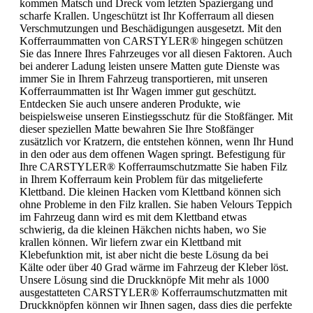
kommen Matsch und Dreck vom letzten Spaziergang und
scharfe Krallen. Ungeschützt ist Ihr Kofferraum all diesen
Verschmutzungen und Beschädigungen ausgesetzt. Mit den
Kofferraummatten von CARSTYLER® hingegen schützen
Sie das Innere Ihres Fahrzeuges vor all diesen Faktoren. Auch
bei anderer Ladung leisten unsere Matten gute Dienste was
immer Sie in Ihrem Fahrzeug transportieren, mit unseren
Kofferraummatten ist Ihr Wagen immer gut geschützt.
Entdecken Sie auch unsere anderen Produkte, wie
beispielsweise unseren Einstiegsschutz für die Stoßfänger. Mit
dieser speziellen Matte bewahren Sie Ihre Stoßfänger
zusätzlich vor Kratzern, die entstehen können, wenn Ihr Hund
in den oder aus dem offenen Wagen springt. Befestigung für
Ihre CARSTYLER® Kofferraumschutzmatte Sie haben Filz
in Ihrem Kofferraum kein Problem für das mitgelieferte
Klettband. Die kleinen Hacken vom Klettband können sich
ohne Probleme in den Filz krallen. Sie haben Velours Teppich
im Fahrzeug dann wird es mit dem Klettband etwas
schwierig, da die kleinen Häkchen nichts haben, wo Sie
krallen können. Wir liefern zwar ein Klettband mit
Klebefunktion mit, ist aber nicht die beste Lösung da bei
Kälte oder über 40 Grad wärme im Fahrzeug der Kleber löst.
Unsere Lösung sind die Druckknöpfe Mit mehr als 1000
ausgestatteten CARSTYLER® Kofferraumschutzmatten mit
Druckknöpfen können wir Ihnen sagen, dass dies die perfekte