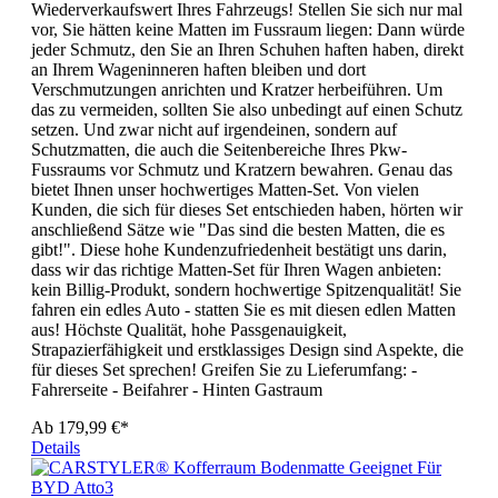
Wiederverkaufswert Ihres Fahrzeugs! Stellen Sie sich nur mal
vor, Sie hätten keine Matten im Fussraum liegen: Dann würde
jeder Schmutz, den Sie an Ihren Schuhen haften haben, direkt
an Ihrem Wageninneren haften bleiben und dort
Verschmutzungen anrichten und Kratzer herbeiführen. Um
das zu vermeiden, sollten Sie also unbedingt auf einen Schutz
setzen. Und zwar nicht auf irgendeinen, sondern auf
Schutzmatten, die auch die Seitenbereiche Ihres Pkw-
Fussraums vor Schmutz und Kratzern bewahren. Genau das
bietet Ihnen unser hochwertiges Matten-Set. Von vielen
Kunden, die sich für dieses Set entschieden haben, hörten wir
anschließend Sätze wie "Das sind die besten Matten, die es
gibt!". Diese hohe Kundenzufriedenheit bestätigt uns darin,
dass wir das richtige Matten-Set für Ihren Wagen anbieten:
kein Billig-Produkt, sondern hochwertige Spitzenqualität! Sie
fahren ein edles Auto - statten Sie es mit diesen edlen Matten
aus! Höchste Qualität, hohe Passgenauigkeit,
Strapazierfähigkeit und erstklassiges Design sind Aspekte, die
für dieses Set sprechen! Greifen Sie zu Lieferumfang: -
Fahrerseite - Beifahrer - Hinten Gastraum
Ab
179,99 €*
Details