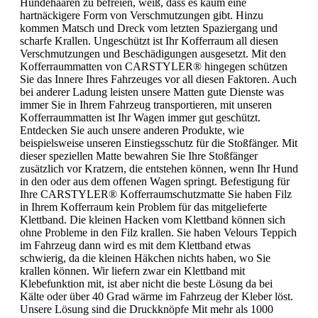
Hundehaaren zu befreien, weiß, dass es kaum eine
hartnäckigere Form von Verschmutzungen gibt. Hinzu
kommen Matsch und Dreck vom letzten Spaziergang und
scharfe Krallen. Ungeschützt ist Ihr Kofferraum all diesen
Verschmutzungen und Beschädigungen ausgesetzt. Mit den
Kofferraummatten von CARSTYLER® hingegen schützen
Sie das Innere Ihres Fahrzeuges vor all diesen Faktoren. Auch
bei anderer Ladung leisten unsere Matten gute Dienste was
immer Sie in Ihrem Fahrzeug transportieren, mit unseren
Kofferraummatten ist Ihr Wagen immer gut geschützt.
Entdecken Sie auch unsere anderen Produkte, wie
beispielsweise unseren Einstiegsschutz für die Stoßfänger. Mit
dieser speziellen Matte bewahren Sie Ihre Stoßfänger
zusätzlich vor Kratzern, die entstehen können, wenn Ihr Hund
in den oder aus dem offenen Wagen springt. Befestigung für
Ihre CARSTYLER® Kofferraumschutzmatte Sie haben Filz
in Ihrem Kofferraum kein Problem für das mitgelieferte
Klettband. Die kleinen Hacken vom Klettband können sich
ohne Probleme in den Filz krallen. Sie haben Velours Teppich
im Fahrzeug dann wird es mit dem Klettband etwas
schwierig, da die kleinen Häkchen nichts haben, wo Sie
krallen können. Wir liefern zwar ein Klettband mit
Klebefunktion mit, ist aber nicht die beste Lösung da bei
Kälte oder über 40 Grad wärme im Fahrzeug der Kleber löst.
Unsere Lösung sind die Druckknöpfe Mit mehr als 1000