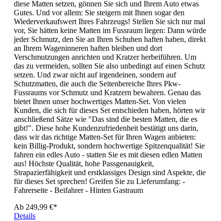
diese Matten setzen, gönnen Sie sich und Ihrem Auto etwas
Gutes. Und vor allem: Sie steigern mit Ihnen sogar den
Wiederverkaufswert Ihres Fahrzeugs! Stellen Sie sich nur mal
vor, Sie hätten keine Matten im Fussraum liegen: Dann würde
jeder Schmutz, den Sie an Ihren Schuhen haften haben, direkt
an Ihrem Wageninneren haften bleiben und dort
Verschmutzungen anrichten und Kratzer herbeiführen. Um
das zu vermeiden, sollten Sie also unbedingt auf einen Schutz
setzen. Und zwar nicht auf irgendeinen, sondern auf
Schutzmatten, die auch die Seitenbereiche Ihres Pkw-
Fussraums vor Schmutz und Kratzern bewahren. Genau das
bietet Ihnen unser hochwertiges Matten-Set. Von vielen
Kunden, die sich für dieses Set entschieden haben, hörten wir
anschließend Sätze wie "Das sind die besten Matten, die es
gibt!". Diese hohe Kundenzufriedenheit bestätigt uns darin,
dass wir das richtige Matten-Set für Ihren Wagen anbieten:
kein Billig-Produkt, sondern hochwertige Spitzenqualität! Sie
fahren ein edles Auto - statten Sie es mit diesen edlen Matten
aus! Höchste Qualität, hohe Passgenauigkeit,
Strapazierfähigkeit und erstklassiges Design sind Aspekte, die
für dieses Set sprechen! Greifen Sie zu Lieferumfang: -
Fahrerseite - Beifahrer - Hinten Gastraum
Ab
249,99 €*
Details