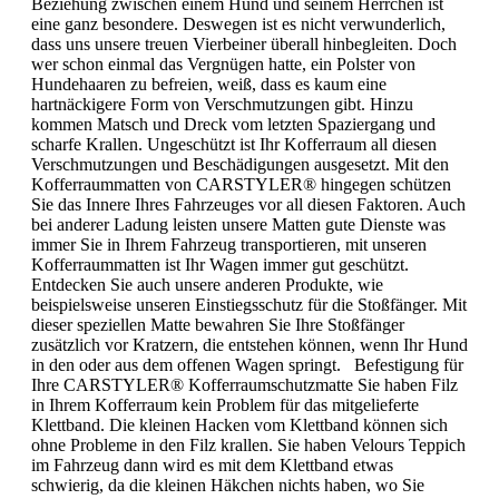
Beziehung zwischen einem Hund und seinem Herrchen ist
eine ganz besondere. Deswegen ist es nicht verwunderlich,
dass uns unsere treuen Vierbeiner überall hinbegleiten. Doch
wer schon einmal das Vergnügen hatte, ein Polster von
Hundehaaren zu befreien, weiß, dass es kaum eine
hartnäckigere Form von Verschmutzungen gibt. Hinzu
kommen Matsch und Dreck vom letzten Spaziergang und
scharfe Krallen. Ungeschützt ist Ihr Kofferraum all diesen
Verschmutzungen und Beschädigungen ausgesetzt. Mit den
Kofferraummatten von CARSTYLER® hingegen schützen
Sie das Innere Ihres Fahrzeuges vor all diesen Faktoren. Auch
bei anderer Ladung leisten unsere Matten gute Dienste was
immer Sie in Ihrem Fahrzeug transportieren, mit unseren
Kofferraummatten ist Ihr Wagen immer gut geschützt.
Entdecken Sie auch unsere anderen Produkte, wie
beispielsweise unseren Einstiegsschutz für die Stoßfänger. Mit
dieser speziellen Matte bewahren Sie Ihre Stoßfänger
zusätzlich vor Kratzern, die entstehen können, wenn Ihr Hund
in den oder aus dem offenen Wagen springt. Befestigung für
Ihre CARSTYLER® Kofferraumschutzmatte Sie haben Filz
in Ihrem Kofferraum kein Problem für das mitgelieferte
Klettband. Die kleinen Hacken vom Klettband können sich
ohne Probleme in den Filz krallen. Sie haben Velours Teppich
im Fahrzeug dann wird es mit dem Klettband etwas
schwierig, da die kleinen Häkchen nichts haben, wo Sie