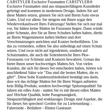
CARSTYLER Exclusive Fussmatten CARSTYLER®
Exclusive Fussmatten sind aus strapazierfähigem Kunstleder
gefertigt und kommen in modernem Design. Indem Sie auf
diese Matten setzen, gönnen Sie sich und Ihrem Auto etwas
Gutes. Und vor allem: Sie steigern mit Ihnen sogar den
Wiederverkaufswert Ihres Fahrzeugs! Stellen Sie sich nur mal
vor, Sie hätten keine Matten im Fussraum liegen: Dann würde
jeder Schmutz, den Sie an Ihren Schuhen haften haben, direkt
an Ihrem Wageninneren haften bleiben und dort
Verschmutzungen anrichten und Kratzer herbeiführen. Um
das zu vermeiden, sollten Sie also unbedingt auf einen Schutz
setzen. Und zwar nicht auf irgendeinen, sondern auf
Schutzmatten, die auch die Seitenbereiche Ihres Pkw-
Fussraums vor Schmutz und Kratzern bewahren. Genau das
bietet Ihnen unser hochwertiges Matten-Set. Von vielen
Kunden, die sich für dieses Set entschieden haben, hörten wir
anschließend Sätze wie "Das sind die besten Matten, die es
gibt!". Diese hohe Kundenzufriedenheit bestätigt uns darin,
dass wir das richtige Matten-Set für Ihren Wagen anbieten:
kein Billig-Produkt, sondern hochwertige Spitzenqualität! Sie
fahren ein edles Auto - statten Sie es mit diesen edlen Matten
aus! Höchste Qualität, hohe Passgenauigkeit,
Strapazierfähigkeit und erstklassiges Design sind Aspekte, die
für dieses Set sprechen! Greifen Sie zu Lieferumfang: -
Fahrerseite - Beifahrer - Hinten Gastraum