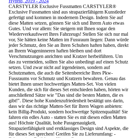
Hybrid, 2019 - 2024
CARSTYLER Exclusive Fussmatten CARSTYLER®
Exclusive Fussmatten sind aus strapazierfähigem Kunstleder
gefertigt und kommen in modernem Design. Indem Sie auf
diese Matten setzen, gönnen Sie sich und Ihrem Auto etwas
Gutes. Und vor allem: Sie steigern mit Ihnen sogar den
Wiederverkaufswert Ihres Fahrzeugs! Stellen Sie sich nur mal
vor, Sie hätten keine Matten im Fussraum liegen: Dann würde
jeder Schmutz, den Sie an Ihren Schuhen haften haben, direkt
an Ihrem Wageninneren haften bleiben und dort
Verschmutzungen anrichten und Kratzer herbeiführen. Um
das zu vermeiden, sollten Sie also unbedingt auf einen Schutz
setzen. Und zwar nicht auf irgendeinen, sondern auf
Schutzmatten, die auch die Seitenbereiche Ihres Pkw-
Fussraums vor Schmutz und Kratzern bewahren. Genau das
bietet Ihnen unser hochwertiges Matten-Set. Von vielen
Kunden, die sich für dieses Set entschieden haben, hörten wir
anschließend Sätze wie "Das sind die besten Matten, die es
gibt!". Diese hohe Kundenzufriedenheit bestätigt uns darin,
dass wir das richtige Matten-Set für Ihren Wagen anbieten:
kein Billig-Produkt, sondern hochwertige Spitzenqualität! Sie
fahren ein edles Auto - statten Sie es mit diesen edlen Matten
aus! Höchste Qualität, hohe Passgenauigkeit,
Strapazierfähigkeit und erstklassiges Design sind Aspekte, die
für dieses Set sprechen! Greifen Sie zu Lieferumfang: -