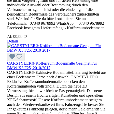
die nicht vorgefertigt sind und für deren Herstellung eine
individuelle Auswahl oder Bestimmung durch den
Verbraucher maßgeblich ist oder die eindeutig auf die
persönlichen Bedürfnisse des Verbrauchers zugeschnitten
sind. Wir sind für Sie da bitte kontaktieren Sie uns.
Telefonisch: 07340 9678992 WhatsApp: 07340 9678992
Facebook Instagram Lieferumfang: - Kofferraumbodenmatte
Ab
99,99 €*
Details
CARSTYLER® Kofferraum Bodenmatte Geeignet Für
BMW X3 F25, 2010-2017
CARSTYLER® Exklusive BodenmatteLieferung besteht aus
einer Bodenmatte Farbe nach Auswahl CARSTYLER®
Exklusive Kofferraumbodenmatte bedecken den
Kofferraumboden vollständig. Durch die neue 3D
Vermessung, bieten wir höchste Passgenauigkeit. Das neue
Design aus einem Hochwertigen Kunstleder und speziellem
XPE-Schaumstoff. Unsere Kofferraumbodenmatte steigern
auch den Wiederverkaufswert Ihres Fahrzeugs! Je besser Sie
Ihr gekauftes Fahrzeug pflegen, desto mehr Geld erhalten Sie,
wenn Sie es wiederverkaufen möchten. Bitte beachten Sie,