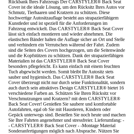
Rückbank Ihres Fahrzeugs Der CARSTYLER® Back Seat
Cover ist die ideale Lösung, um den Rücksitz Ihres Autos vor
Schmutz, Tierhaaren und Kratzern zu schützen. Diese
hochwertige Autositzauflage besteht aus strapazierfähigem
Kunstleder und ist speziell für die Anforderungen im
Fahrzeug entwickelt. Das CARSTYLER® Back Seat Cover
lässt sich einfach montieren und wieder abnehmen. Die
elastischen Bänder halten die Auflage sicher an Ort und Stelle
und verhindern ein Verrutschen während der Fahrt. Zudem
sind die Seiten des Covers hochgezogen, um die Seitenwände
und die Kopfstützen zu schützen. Dank der strapazierfähigen
Materialien ist das CARSTYLER® Back Seat Cover
besonders pflegeleicht. Es kann einfach mit einem feuchten
Tuch abgewischt werden. Somit bleibt Ihr Autositz stets
sauber und hygienisch. Das CARSTYLER® Back Seat
Cover überzeugt nicht nur durch seine Funktionalität, sondern
auch durch sein attraktives Design CARSTYLER® bietet 16
verschiedene Farben an. Schützen Sie Ihren Rücksitz vor
Verschmutzungen und Kratzern? mit dem CARSTYLER®
Back Seat Cover! Genießen Sie saubere und komfortable
Autofahrten, egal ob Sie mit Haustieren, Kindern oder
Gepäck unterwegs sind. Bestellen Sie noch heute und machen
Sie Ihre Fahrten angenehmer und stressfreier. Lieferumfang: -
- CARSTYLER® Back Seat Cover - -Montage Material
Sonderanfertigungen möglich nach Absprache. Nützen Sie