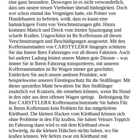
eine ganz besondere. Deswegen ist es nicht verwunderlich,
dass uns unsere treuen Vierbeiner überall hinbegleiten. Doch
wer schon einmal das Vergnügen hatte, ein Polster von
Hundehaaren zu befreien, weiß, dass es kaum eine
hartnäckigere Form von Verschmutzungen gibt. Hinzu
kommen Matsch und Dreck vom letzten Spaziergang und
scharfe Krallen. Ungeschützt ist Ihr Kofferraum all diesen
Verschmutzungen und Beschädigungen ausgesetzt. Mit den
Kofferraummatten von CARSTYLER® hingegen schützen
Sie das Innere Ihres Fahrzeuges vor all diesen Faktoren. Auch
bei anderer Ladung leisten unsere Matten gute Dienste – was
immer Sie in Ihrem Fahrzeug transportieren, mit unseren
Kofferraummatten ist Ihr Wagen immer gut geschützt.
Entdecken Sie auch unsere anderen Produkte, wie
beispielsweise unseren Einstiegsschutz für die Stoßfänger. Mit
dieser speziellen Matte bewahren Sie Ihre Stoßfänger
zusätzlich vor Kratzern, die entstehen können, wenn Ihr Hund
in den oder aus dem offenen Wagen springt. Befestigung für
Ihre CARSTYLER® Kofferraumschutzmatte Sie haben Filz
in Ihrem Kofferraum kein Problem für das mitgelieferte
Klettband. Die kleinen Hacken vom Klettband können sich
ohne Probleme in den Filz krallen. Sie haben Velours Teppich
im Fahrzeug dann wird es mit dem Klettband etwas
schwierig, da die kleinen Häkchen nichts haben, wo Sie
krallen können. Wir liefern zwar ein Klettband mit