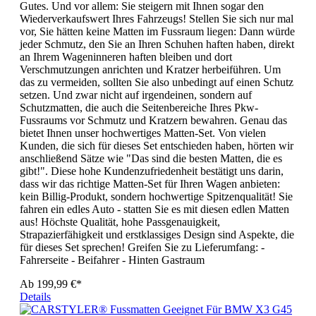
Gutes. Und vor allem: Sie steigern mit Ihnen sogar den
Wiederverkaufswert Ihres Fahrzeugs! Stellen Sie sich nur mal
vor, Sie hätten keine Matten im Fussraum liegen: Dann würde
jeder Schmutz, den Sie an Ihren Schuhen haften haben, direkt
an Ihrem Wageninneren haften bleiben und dort
Verschmutzungen anrichten und Kratzer herbeiführen. Um
das zu vermeiden, sollten Sie also unbedingt auf einen Schutz
setzen. Und zwar nicht auf irgendeinen, sondern auf
Schutzmatten, die auch die Seitenbereiche Ihres Pkw-
Fussraums vor Schmutz und Kratzern bewahren. Genau das
bietet Ihnen unser hochwertiges Matten-Set. Von vielen
Kunden, die sich für dieses Set entschieden haben, hörten wir
anschließend Sätze wie "Das sind die besten Matten, die es
gibt!". Diese hohe Kundenzufriedenheit bestätigt uns darin,
dass wir das richtige Matten-Set für Ihren Wagen anbieten:
kein Billig-Produkt, sondern hochwertige Spitzenqualität! Sie
fahren ein edles Auto - statten Sie es mit diesen edlen Matten
aus! Höchste Qualität, hohe Passgenauigkeit,
Strapazierfähigkeit und erstklassiges Design sind Aspekte, die
für dieses Set sprechen! Greifen Sie zu Lieferumfang: -
Fahrerseite - Beifahrer - Hinten Gastraum
Ab
199,99 €*
Details