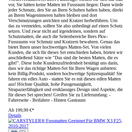
vor, Sie hätten keine Matten im Fussraum liegen: Dann würde
jeder Schmutz, den Sie an Ihren Schuhen haften haben, direkt
an Ihrem Wageninneren haften bleiben und dort
Verschmutzungen anrichten und Kratzer herbeiführen. Um
das zu vermeiden, sollten Sie also unbedingt auf einen Schutz
setzen. Und zwar nicht auf irgendeinen, sondern auf
Schutzmatten, die auch die Seitenbereiche Ihres Pkw-
Fussraums vor Schmutz und Kratzern bewahren. Genau das
bietet Ihnen unser hochwertiges Matten-Set. Von vielen
Kunden, die sich für dieses Set entschieden haben, hörten wir
anschließend Sätze wie "Das sind die besten Matten, die es
gibt!". Diese hohe Kundenzufriedenheit bestätigt uns darin,
dass wir das richtige Matten-Set für Ihren Wagen anbieten:
kein Billig-Produkt, sondern hochwertige Spitzenqualität! Sie
fahren ein edles Auto - statten Sie es mit diesen edlen Matten
aus! Höchste Qualität, hohe Passgenauigkeit,
Strapazierfähigkeit und erstklassiges Design sind Aspekte, die
für dieses Set sprechen! Greifen Sie zu Lieferumfang: -
Fahrerseite - Beifahrer - Hinten Gastraum
Ab
199,99 €*
Details