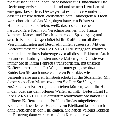
nicht ausschließlich, doch insbesondere für Hundehalter. Die
Beziehung zwischen einem Hund und seinem Herrchen ist
eine ganz besondere. Deswegen ist es nicht verwunderlich,
dass uns unsere treuen Vierbeiner überall hinbegleiten. Doch
wer schon einmal das Vergnügen hatte, ein Polster von
Hundehaaren zu befreien, weiß, dass es kaum eine
hartnäckigere Form von Verschmutzungen gibt. Hinzu
kommen Matsch und Dreck vom letzten Spaziergang und
scharfe Krallen. Ungeschützt ist Ihr Kofferraum all diesen
Verschmutzungen und Beschädigungen ausgesetzt. Mit den
Kofferraummatten von CARSTYLER® hingegen schützen
Sie das Innere Ihres Fahrzeuges vor all diesen Faktoren. Auch
bei anderer Ladung leisten unsere Matten gute Dienste was
immer Sie in Ihrem Fahrzeug transportieren, mit unseren
Kofferraummatten ist Ihr Wagen immer gut geschützt.
Entdecken Sie auch unsere anderen Produkte, wie
beispielsweise unseren Einstiegsschutz für die Stoßfänger. Mit
dieser speziellen Matte bewahren Sie Ihre Stoßfänger
zusätzlich vor Kratzern, die entstehen können, wenn Ihr Hund
in den oder aus dem offenen Wagen springt. Befestigung für
Ihre CARSTYLER® Kofferraumschutzmatte Sie haben Filz
in Ihrem Kofferraum kein Problem für das mitgelieferte
Klettband. Die kleinen Hacken vom Klettband können sich
ohne Probleme in den Filz krallen. Sie haben Velours Teppich
im Fahrzeug dann wird es mit dem Klettband etwas