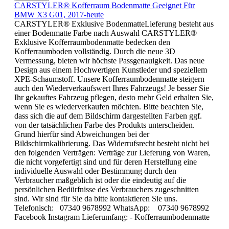
CARSTYLER® Kofferraum Bodenmatte Geeignet Für
BMW X3 G01, 2017-heute
CARSTYLER® Exklusive BodenmatteLieferung besteht aus
einer Bodenmatte Farbe nach Auswahl CARSTYLER®
Exklusive Kofferraumbodenmatte bedecken den
Kofferraumboden vollständig. Durch die neue 3D
Vermessung, bieten wir höchste Passgenauigkeit. Das neue
Design aus einem Hochwertigen Kunstleder und speziellem
XPE-Schaumstoff. Unsere Kofferraumbodenmatte steigern
auch den Wiederverkaufswert Ihres Fahrzeugs! Je besser Sie
Ihr gekauftes Fahrzeug pflegen, desto mehr Geld erhalten Sie,
wenn Sie es wiederverkaufen möchten. Bitte beachten Sie,
dass sich die auf dem Bildschirm dargestellten Farben ggf.
von der tatsächlichen Farbe des Produkts unterscheiden.
Grund hierfür sind Abweichungen bei der
Bildschirmkalibrierung. Das Widerrufsrecht besteht nicht bei
den folgenden Verträgen: Verträge zur Lieferung von Waren,
die nicht vorgefertigt sind und für deren Herstellung eine
individuelle Auswahl oder Bestimmung durch den
Verbraucher maßgeblich ist oder die eindeutig auf die
persönlichen Bedürfnisse des Verbrauchers zugeschnitten
sind. Wir sind für Sie da bitte kontaktieren Sie uns.
Telefonisch: 07340 9678992 WhatsApp: 07340 9678992
Facebook Instagram Lieferumfang: - Kofferraumbodenmatte