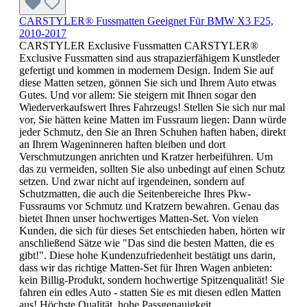
CARSTYLER® Fussmatten Geeignet Für BMW X3 F25,
2010-2017
CARSTYLER Exclusive Fussmatten CARSTYLER®
Exclusive Fussmatten sind aus strapazierfähigem Kunstleder
gefertigt und kommen in modernem Design. Indem Sie auf
diese Matten setzen, gönnen Sie sich und Ihrem Auto etwas
Gutes. Und vor allem: Sie steigern mit Ihnen sogar den
Wiederverkaufswert Ihres Fahrzeugs! Stellen Sie sich nur mal
vor, Sie hätten keine Matten im Fussraum liegen: Dann würde
jeder Schmutz, den Sie an Ihren Schuhen haften haben, direkt
an Ihrem Wageninneren haften bleiben und dort
Verschmutzungen anrichten und Kratzer herbeiführen. Um
das zu vermeiden, sollten Sie also unbedingt auf einen Schutz
setzen. Und zwar nicht auf irgendeinen, sondern auf
Schutzmatten, die auch die Seitenbereiche Ihres Pkw-
Fussraums vor Schmutz und Kratzern bewahren. Genau das
bietet Ihnen unser hochwertiges Matten-Set. Von vielen
Kunden, die sich für dieses Set entschieden haben, hörten wir
anschließend Sätze wie "Das sind die besten Matten, die es
gibt!". Diese hohe Kundenzufriedenheit bestätigt uns darin,
dass wir das richtige Matten-Set für Ihren Wagen anbieten:
kein Billig-Produkt, sondern hochwertige Spitzenqualität! Sie
fahren ein edles Auto - statten Sie es mit diesen edlen Matten
aus! Höchste Qualität, hohe Passgenauigkeit,