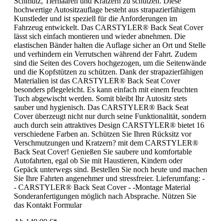
Schmutz, Tierhaaren und Kratzern zu schützen. Diese
hochwertige Autositzauflage besteht aus strapazierfähigem
Kunstleder und ist speziell für die Anforderungen im
Fahrzeug entwickelt. Das CARSTYLER® Back Seat Cover
lässt sich einfach montieren und wieder abnehmen. Die
elastischen Bänder halten die Auflage sicher an Ort und Stelle
und verhindern ein Verrutschen während der Fahrt. Zudem
sind die Seiten des Covers hochgezogen, um die Seitenwände
und die Kopfstützen zu schützen. Dank der strapazierfähigen
Materialien ist das CARSTYLER® Back Seat Cover
besonders pflegeleicht. Es kann einfach mit einem feuchten
Tuch abgewischt werden. Somit bleibt Ihr Autositz stets
sauber und hygienisch. Das CARSTYLER® Back Seat
Cover überzeugt nicht nur durch seine Funktionalität, sondern
auch durch sein attraktives Design CARSTYLER® bietet 16
verschiedene Farben an. Schützen Sie Ihren Rücksitz vor
Verschmutzungen und Kratzern? mit dem CARSTYLER®
Back Seat Cover! Genießen Sie saubere und komfortable
Autofahrten, egal ob Sie mit Haustieren, Kindern oder
Gepäck unterwegs sind. Bestellen Sie noch heute und machen
Sie Ihre Fahrten angenehmer und stressfreier. Lieferumfang: -
- CARSTYLER® Back Seat Cover - -Montage Material
Sonderanfertigungen möglich nach Absprache. Nützen Sie
das Kontakt Formular