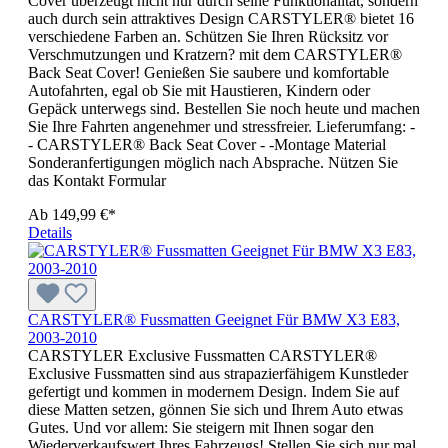
Cover überzeugt nicht nur durch seine Funktionalität, sondern
auch durch sein attraktives Design CARSTYLER® bietet 16
verschiedene Farben an. Schützen Sie Ihren Rücksitz vor
Verschmutzungen und Kratzern? mit dem CARSTYLER®
Back Seat Cover! Genießen Sie saubere und komfortable
Autofahrten, egal ob Sie mit Haustieren, Kindern oder
Gepäck unterwegs sind. Bestellen Sie noch heute und machen
Sie Ihre Fahrten angenehmer und stressfreier. Lieferumfang: -
- CARSTYLER® Back Seat Cover - -Montage Material
Sonderanfertigungen möglich nach Absprache. Nützen Sie
das Kontakt Formular
Ab
149,99 €*
Details
CARSTYLER® Fussmatten Geeignet Für BMW X3 E83,
2003-2010
CARSTYLER Exclusive Fussmatten CARSTYLER®
Exclusive Fussmatten sind aus strapazierfähigem Kunstleder
gefertigt und kommen in modernem Design. Indem Sie auf
diese Matten setzen, gönnen Sie sich und Ihrem Auto etwas
Gutes. Und vor allem: Sie steigern mit Ihnen sogar den
Wiederverkaufswert Ihres Fahrzeugs! Stellen Sie sich nur mal