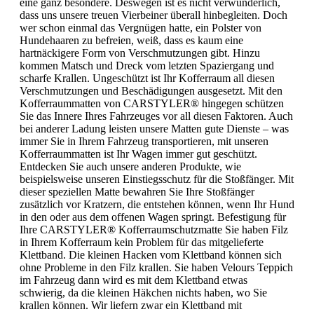
eine ganz besondere. Deswegen ist es nicht verwunderlich,
dass uns unsere treuen Vierbeiner überall hinbegleiten. Doch
wer schon einmal das Vergnügen hatte, ein Polster von
Hundehaaren zu befreien, weiß, dass es kaum eine
hartnäckigere Form von Verschmutzungen gibt. Hinzu
kommen Matsch und Dreck vom letzten Spaziergang und
scharfe Krallen. Ungeschützt ist Ihr Kofferraum all diesen
Verschmutzungen und Beschädigungen ausgesetzt. Mit den
Kofferraummatten von CARSTYLER® hingegen schützen
Sie das Innere Ihres Fahrzeuges vor all diesen Faktoren. Auch
bei anderer Ladung leisten unsere Matten gute Dienste – was
immer Sie in Ihrem Fahrzeug transportieren, mit unseren
Kofferraummatten ist Ihr Wagen immer gut geschützt.
Entdecken Sie auch unsere anderen Produkte, wie
beispielsweise unseren Einstiegsschutz für die Stoßfänger. Mit
dieser speziellen Matte bewahren Sie Ihre Stoßfänger
zusätzlich vor Kratzern, die entstehen können, wenn Ihr Hund
in den oder aus dem offenen Wagen springt. Befestigung für
Ihre CARSTYLER® Kofferraumschutzmatte Sie haben Filz
in Ihrem Kofferraum kein Problem für das mitgelieferte
Klettband. Die kleinen Hacken vom Klettband können sich
ohne Probleme in den Filz krallen. Sie haben Velours Teppich
im Fahrzeug dann wird es mit dem Klettband etwas
schwierig, da die kleinen Häkchen nichts haben, wo Sie
krallen können. Wir liefern zwar ein Klettband mit