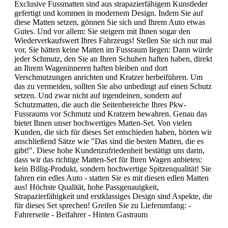
Exclusive Fussmatten sind aus strapazierfähigem Kunstleder
gefertigt und kommen in modernem Design. Indem Sie auf
diese Matten setzen, gönnen Sie sich und Ihrem Auto etwas
Gutes. Und vor allem: Sie steigern mit Ihnen sogar den
Wiederverkaufswert Ihres Fahrzeugs! Stellen Sie sich nur mal
vor, Sie hätten keine Matten im Fussraum liegen: Dann würde
jeder Schmutz, den Sie an Ihren Schuhen haften haben, direkt
an Ihrem Wageninneren haften bleiben und dort
Verschmutzungen anrichten und Kratzer herbeiführen. Um
das zu vermeiden, sollten Sie also unbedingt auf einen Schutz
setzen. Und zwar nicht auf irgendeinen, sondern auf
Schutzmatten, die auch die Seitenbereiche Ihres Pkw-
Fussraums vor Schmutz und Kratzern bewahren. Genau das
bietet Ihnen unser hochwertiges Matten-Set. Von vielen
Kunden, die sich für dieses Set entschieden haben, hörten wir
anschließend Sätze wie "Das sind die besten Matten, die es
gibt!". Diese hohe Kundenzufriedenheit bestätigt uns darin,
dass wir das richtige Matten-Set für Ihren Wagen anbieten:
kein Billig-Produkt, sondern hochwertige Spitzenqualität! Sie
fahren ein edles Auto - statten Sie es mit diesen edlen Matten
aus! Höchste Qualität, hohe Passgenauigkeit,
Strapazierfähigkeit und erstklassiges Design sind Aspekte, die
für dieses Set sprechen! Greifen Sie zu Lieferumfang: -
Fahrerseite - Beifahrer - Hinten Gastraum