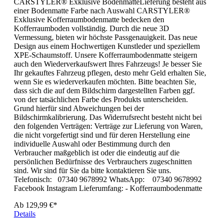
CARSTYLER® Exklusive BodenmatteLieferung besteht aus
einer Bodenmatte Farbe nach Auswahl CARSTYLER®
Exklusive Kofferraumbodenmatte bedecken den
Kofferraumboden vollständig. Durch die neue 3D
Vermessung, bieten wir höchste Passgenauigkeit. Das neue
Design aus einem Hochwertigen Kunstleder und speziellem
XPE-Schaumstoff. Unsere Kofferraumbodenmatte steigern
auch den Wiederverkaufswert Ihres Fahrzeugs! Je besser Sie
Ihr gekauftes Fahrzeug pflegen, desto mehr Geld erhalten Sie,
wenn Sie es wiederverkaufen möchten. Bitte beachten Sie,
dass sich die auf dem Bildschirm dargestellten Farben ggf.
von der tatsächlichen Farbe des Produkts unterscheiden.
Grund hierfür sind Abweichungen bei der
Bildschirmkalibrierung. Das Widerrufsrecht besteht nicht bei
den folgenden Verträgen: Verträge zur Lieferung von Waren,
die nicht vorgefertigt sind und für deren Herstellung eine
individuelle Auswahl oder Bestimmung durch den
Verbraucher maßgeblich ist oder die eindeutig auf die
persönlichen Bedürfnisse des Verbrauchers zugeschnitten
sind. Wir sind für Sie da bitte kontaktieren Sie uns.
Telefonisch: 07340 9678992 WhatsApp: 07340 9678992
Facebook Instagram Lieferumfang: - Kofferraumbodenmatte
Ab
129,99 €*
Details