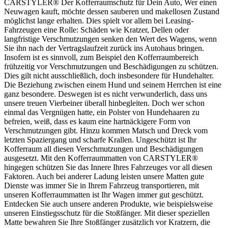
CARSTYLER® Der Kofferraumschutz für Dein Auto, Wer einen
Neuwagen kauft, möchte dessen sauberen und makellosen Zustand
möglichst lange erhalten. Dies spielt vor allem bei Leasing-
Fahrzeugen eine Rolle: Schäden wie Kratzer, Dellen oder
langfristige Verschmutzungen senken den Wert des Wagens, wenn
Sie ihn nach der Vertragslaufzeit zurück ins Autohaus bringen.
Insofern ist es sinnvoll, zum Beispiel den Kofferraumbereich
frühzeitig vor Verschmutzungen und Beschädigungen zu schützen.
Dies gilt nicht ausschließlich, doch insbesondere für Hundehalter.
Die Beziehung zwischen einem Hund und seinem Herrchen ist eine
ganz besondere. Deswegen ist es nicht verwunderlich, dass uns
unsere treuen Vierbeiner überall hinbegleiten. Doch wer schon
einmal das Vergnügen hatte, ein Polster von Hundehaaren zu
befreien, weiß, dass es kaum eine hartnäckigere Form von
Verschmutzungen gibt. Hinzu kommen Matsch und Dreck vom
letzten Spaziergang und scharfe Krallen. Ungeschützt ist Ihr
Kofferraum all diesen Verschmutzungen und Beschädigungen
ausgesetzt. Mit den Kofferraummatten von CARSTYLER®
hingegen schützen Sie das Innere Ihres Fahrzeuges vor all diesen
Faktoren. Auch bei anderer Ladung leisten unsere Matten gute
Dienste was immer Sie in Ihrem Fahrzeug transportieren, mit
unseren Kofferraummatten ist Ihr Wagen immer gut geschützt.
Entdecken Sie auch unsere anderen Produkte, wie beispielsweise
unseren Einstiegsschutz für die Stoßfänger. Mit dieser speziellen
Matte bewahren Sie Ihre Stoßfänger zusätzlich vor Kratzern, die