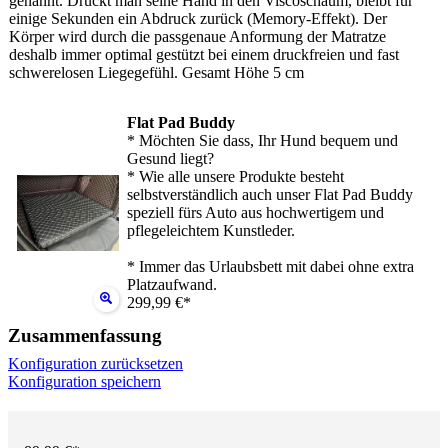
genannt. Drückt man seine Hand in den Viscoschaum, bleibt für
einige Sekunden ein Abdruck zurück (Memory-Effekt). Der
Körper wird durch die passgenaue Anformung der Matratze
deshalb immer optimal gestützt bei einem druckfreien und fast
schwerelosen Liegegefühl. Gesamt Höhe 5 cm
Flat Pad Buddy
* Möchten Sie dass, Ihr Hund bequem und
Gesund liegt?
* Wie alle unsere Produkte besteht
selbstverständlich auch unser Flat Pad Buddy
speziell fürs Auto aus hochwertigem und
pflegeleichtem Kunstleder.
* Immer das Urlaubsbett mit dabei ohne extra
Platzaufwand.
299,99 €*
Zusammenfassung
Konfiguration zurücksetzen
Konfiguration speichern