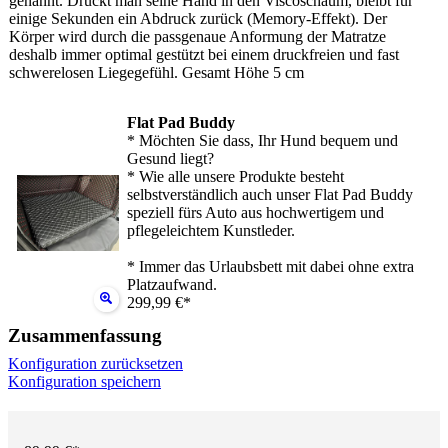
genannt. Drückt man seine Hand in den Viscoschaum, bleibt für
einige Sekunden ein Abdruck zurück (Memory-Effekt). Der
Körper wird durch die passgenaue Anformung der Matratze
deshalb immer optimal gestützt bei einem druckfreien und fast
schwerelosen Liegegefühl. Gesamt Höhe 5 cm
Flat Pad Buddy
* Möchten Sie dass, Ihr Hund bequem und
Gesund liegt?
* Wie alle unsere Produkte besteht
selbstverständlich auch unser Flat Pad Buddy
speziell fürs Auto aus hochwertigem und
pflegeleichtem Kunstleder.
* Immer das Urlaubsbett mit dabei ohne extra
Platzaufwand.
299,99 €*
Zusammenfassung
Konfiguration zurücksetzen
Konfiguration speichern