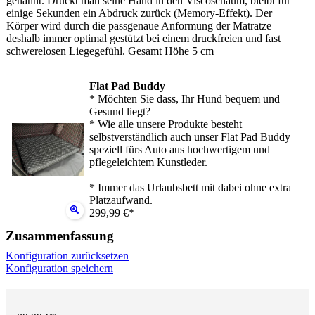
genannt. Drückt man seine Hand in den Viscoschaum, bleibt für
einige Sekunden ein Abdruck zurück (Memory-Effekt). Der
Körper wird durch die passgenaue Anformung der Matratze
deshalb immer optimal gestützt bei einem druckfreien und fast
schwerelosen Liegegefühl. Gesamt Höhe 5 cm
Flat Pad Buddy
* Möchten Sie dass, Ihr Hund bequem und
Gesund liegt?
* Wie alle unsere Produkte besteht
selbstverständlich auch unser Flat Pad Buddy
speziell fürs Auto aus hochwertigem und
pflegeleichtem Kunstleder.
* Immer das Urlaubsbett mit dabei ohne extra
Platzaufwand.
299,99 €*
Zusammenfassung
Konfiguration zurücksetzen
Konfiguration speichern