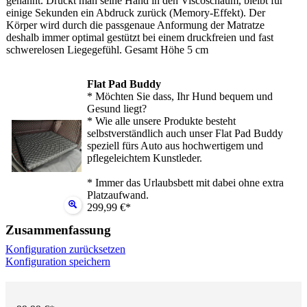
genannt. Drückt man seine Hand in den Viscoschaum, bleibt für
einige Sekunden ein Abdruck zurück (Memory-Effekt). Der
Körper wird durch die passgenaue Anformung der Matratze
deshalb immer optimal gestützt bei einem druckfreien und fast
schwerelosen Liegegefühl. Gesamt Höhe 5 cm
Flat Pad Buddy
* Möchten Sie dass, Ihr Hund bequem und
Gesund liegt?
* Wie alle unsere Produkte besteht
selbstverständlich auch unser Flat Pad Buddy
speziell fürs Auto aus hochwertigem und
pflegeleichtem Kunstleder.
* Immer das Urlaubsbett mit dabei ohne extra
Platzaufwand.
299,99 €*
Zusammenfassung
Konfiguration zurücksetzen
Konfiguration speichern