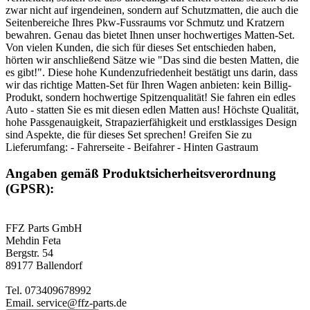
zwar nicht auf irgendeinen, sondern auf Schutzmatten, die auch die
Seitenbereiche Ihres Pkw-Fussraums vor Schmutz und Kratzern
bewahren. Genau das bietet Ihnen unser hochwertiges Matten-Set.
Von vielen Kunden, die sich für dieses Set entschieden haben,
hörten wir anschließend Sätze wie "Das sind die besten Matten, die
es gibt!". Diese hohe Kundenzufriedenheit bestätigt uns darin, dass
wir das richtige Matten-Set für Ihren Wagen anbieten: kein Billig-
Produkt, sondern hochwertige Spitzenqualität! Sie fahren ein edles
Auto - statten Sie es mit diesen edlen Matten aus! Höchste Qualität,
hohe Passgenauigkeit, Strapazierfähigkeit und erstklassiges Design
sind Aspekte, die für dieses Set sprechen! Greifen Sie zu
Lieferumfang: - Fahrerseite - Beifahrer - Hinten Gastraum
Angaben gemäß Produktsicherheitsverordnung
(GPSR):
FFZ Parts GmbH
Mehdin Feta
Bergstr. 54
89177 Ballendorf
Tel. 073409678992
Email. service@ffz-parts.de