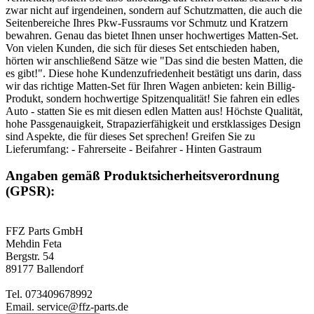
zwar nicht auf irgendeinen, sondern auf Schutzmatten, die auch die
Seitenbereiche Ihres Pkw-Fussraums vor Schmutz und Kratzern
bewahren. Genau das bietet Ihnen unser hochwertiges Matten-Set.
Von vielen Kunden, die sich für dieses Set entschieden haben,
hörten wir anschließend Sätze wie "Das sind die besten Matten, die
es gibt!". Diese hohe Kundenzufriedenheit bestätigt uns darin, dass
wir das richtige Matten-Set für Ihren Wagen anbieten: kein Billig-
Produkt, sondern hochwertige Spitzenqualität! Sie fahren ein edles
Auto - statten Sie es mit diesen edlen Matten aus! Höchste Qualität,
hohe Passgenauigkeit, Strapazierfähigkeit und erstklassiges Design
sind Aspekte, die für dieses Set sprechen! Greifen Sie zu
Lieferumfang: - Fahrerseite - Beifahrer - Hinten Gastraum
Angaben gemäß Produktsicherheitsverordnung
(GPSR):
FFZ Parts GmbH
Mehdin Feta
Bergstr. 54
89177 Ballendorf
Tel. 073409678992
Email. service@ffz-parts.de