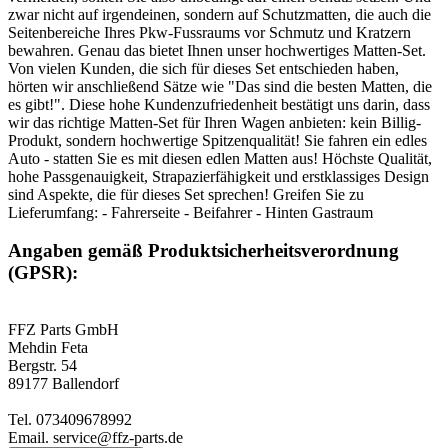
zwar nicht auf irgendeinen, sondern auf Schutzmatten, die auch die
Seitenbereiche Ihres Pkw-Fussraums vor Schmutz und Kratzern
bewahren. Genau das bietet Ihnen unser hochwertiges Matten-Set.
Von vielen Kunden, die sich für dieses Set entschieden haben,
hörten wir anschließend Sätze wie "Das sind die besten Matten, die
es gibt!". Diese hohe Kundenzufriedenheit bestätigt uns darin, dass
wir das richtige Matten-Set für Ihren Wagen anbieten: kein Billig-
Produkt, sondern hochwertige Spitzenqualität! Sie fahren ein edles
Auto - statten Sie es mit diesen edlen Matten aus! Höchste Qualität,
hohe Passgenauigkeit, Strapazierfähigkeit und erstklassiges Design
sind Aspekte, die für dieses Set sprechen! Greifen Sie zu
Lieferumfang: - Fahrerseite - Beifahrer - Hinten Gastraum
Angaben gemäß Produktsicherheitsverordnung
(GPSR):
FFZ Parts GmbH
Mehdin Feta
Bergstr. 54
89177 Ballendorf
Tel. 073409678992
Email. service@ffz-parts.de