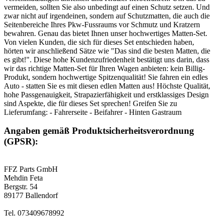
vermeiden, sollten Sie also unbedingt auf einen Schutz setzen. Und
zwar nicht auf irgendeinen, sondern auf Schutzmatten, die auch die
Seitenbereiche Ihres Pkw-Fussraums vor Schmutz und Kratzern
bewahren. Genau das bietet Ihnen unser hochwertiges Matten-Set.
Von vielen Kunden, die sich für dieses Set entschieden haben,
hörten wir anschließend Sätze wie "Das sind die besten Matten, die
es gibt!". Diese hohe Kundenzufriedenheit bestätigt uns darin, dass
wir das richtige Matten-Set für Ihren Wagen anbieten: kein Billig-
Produkt, sondern hochwertige Spitzenqualität! Sie fahren ein edles
Auto - statten Sie es mit diesen edlen Matten aus! Höchste Qualität,
hohe Passgenauigkeit, Strapazierfähigkeit und erstklassiges Design
sind Aspekte, die für dieses Set sprechen! Greifen Sie zu
Lieferumfang: - Fahrerseite - Beifahrer - Hinten Gastraum
Angaben gemäß Produktsicherheitsverordnung
(GPSR):
FFZ Parts GmbH
Mehdin Feta
Bergstr. 54
89177 Ballendorf
Tel. 073409678992