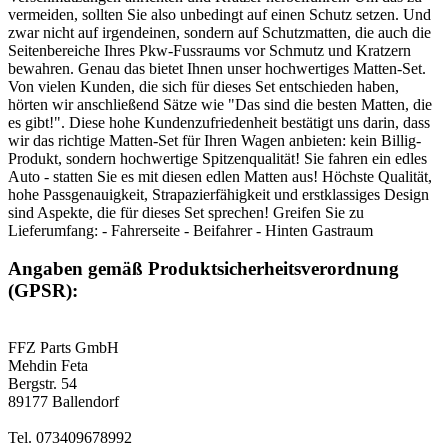
vermeiden, sollten Sie also unbedingt auf einen Schutz setzen. Und
zwar nicht auf irgendeinen, sondern auf Schutzmatten, die auch die
Seitenbereiche Ihres Pkw-Fussraums vor Schmutz und Kratzern
bewahren. Genau das bietet Ihnen unser hochwertiges Matten-Set.
Von vielen Kunden, die sich für dieses Set entschieden haben,
hörten wir anschließend Sätze wie "Das sind die besten Matten, die
es gibt!". Diese hohe Kundenzufriedenheit bestätigt uns darin, dass
wir das richtige Matten-Set für Ihren Wagen anbieten: kein Billig-
Produkt, sondern hochwertige Spitzenqualität! Sie fahren ein edles
Auto - statten Sie es mit diesen edlen Matten aus! Höchste Qualität,
hohe Passgenauigkeit, Strapazierfähigkeit und erstklassiges Design
sind Aspekte, die für dieses Set sprechen! Greifen Sie zu
Lieferumfang: - Fahrerseite - Beifahrer - Hinten Gastraum
Angaben gemäß Produktsicherheitsverordnung
(GPSR):
FFZ Parts GmbH
Mehdin Feta
Bergstr. 54
89177 Ballendorf
Tel. 073409678992