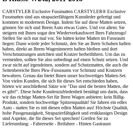
CARSTYLER Exclusive Fussmatten CARSTYLER® Exclusive
Fussmatten sind aus strapazierfähigem Kunstleder gefertigt und
kommen in modernem Design. Indem Sie auf diese Matten setzen,
gönnen Sie sich und Ihrem Auto etwas Gutes. Und vor allem: Sie
steigern mit Ihnen sogar den Wiederverkaufswert Ihres Fahrzeugs!
Stellen Sie sich nur mal vor, Sie hätten keine Matten im Fussraum
liegen: Dann würde jeder Schmutz, den Sie an Ihren Schuhen haften
haben, direkt an Ihrem Wageninneren haften bleiben und dort
Verschmutzungen anrichten und Kratzer herbeiführen. Um das zu
vermeiden, sollten Sie also unbedingt auf einen Schutz setzen. Und
zwar nicht auf irgendeinen, sondern auf Schutzmatten, die auch die
Seitenbereiche Ihres Pkw-Fussraums vor Schmutz und Kratzern
bewahren. Genau das bietet Ihnen unser hochwertiges Matten-Set.
Von vielen Kunden, die sich für dieses Set entschieden haben,
hörten wir anschließend Sätze wie "Das sind die besten Matten, die
es gibt!". Diese hohe Kundenzufriedenheit bestätigt uns darin, dass
wir das richtige Matten-Set für Ihren Wagen anbieten: kein Billig-
Produkt, sondern hochwertige Spitzenqualität! Sie fahren ein edles
Auto - statten Sie es mit diesen edlen Matten aus! Höchste Qualität,
hohe Passgenauigkeit, Strapazierfähigkeit und erstklassiges Design
sind Aspekte, die für dieses Set sprechen! Greifen Sie zu
Lieferumfang: - Fahrerseite - Beifahrer - Hinten Gastraum