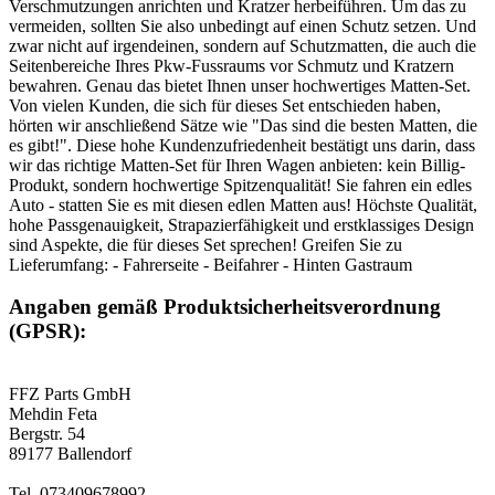
Verschmutzungen anrichten und Kratzer herbeiführen. Um das zu
vermeiden, sollten Sie also unbedingt auf einen Schutz setzen. Und
zwar nicht auf irgendeinen, sondern auf Schutzmatten, die auch die
Seitenbereiche Ihres Pkw-Fussraums vor Schmutz und Kratzern
bewahren. Genau das bietet Ihnen unser hochwertiges Matten-Set.
Von vielen Kunden, die sich für dieses Set entschieden haben,
hörten wir anschließend Sätze wie "Das sind die besten Matten, die
es gibt!". Diese hohe Kundenzufriedenheit bestätigt uns darin, dass
wir das richtige Matten-Set für Ihren Wagen anbieten: kein Billig-
Produkt, sondern hochwertige Spitzenqualität! Sie fahren ein edles
Auto - statten Sie es mit diesen edlen Matten aus! Höchste Qualität,
hohe Passgenauigkeit, Strapazierfähigkeit und erstklassiges Design
sind Aspekte, die für dieses Set sprechen! Greifen Sie zu
Lieferumfang: - Fahrerseite - Beifahrer - Hinten Gastraum
Angaben gemäß Produktsicherheitsverordnung
(GPSR):
FFZ Parts GmbH
Mehdin Feta
Bergstr. 54
89177 Ballendorf
Tel. 073409678992