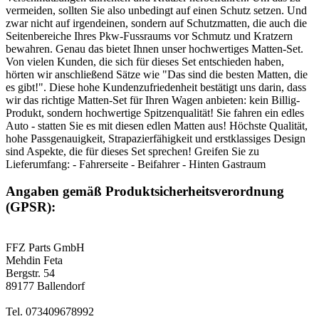
vermeiden, sollten Sie also unbedingt auf einen Schutz setzen. Und
zwar nicht auf irgendeinen, sondern auf Schutzmatten, die auch die
Seitenbereiche Ihres Pkw-Fussraums vor Schmutz und Kratzern
bewahren. Genau das bietet Ihnen unser hochwertiges Matten-Set.
Von vielen Kunden, die sich für dieses Set entschieden haben,
hörten wir anschließend Sätze wie "Das sind die besten Matten, die
es gibt!". Diese hohe Kundenzufriedenheit bestätigt uns darin, dass
wir das richtige Matten-Set für Ihren Wagen anbieten: kein Billig-
Produkt, sondern hochwertige Spitzenqualität! Sie fahren ein edles
Auto - statten Sie es mit diesen edlen Matten aus! Höchste Qualität,
hohe Passgenauigkeit, Strapazierfähigkeit und erstklassiges Design
sind Aspekte, die für dieses Set sprechen! Greifen Sie zu
Lieferumfang: - Fahrerseite - Beifahrer - Hinten Gastraum
Angaben gemäß Produktsicherheitsverordnung
(GPSR):
FFZ Parts GmbH
Mehdin Feta
Bergstr. 54
89177 Ballendorf
Tel. 073409678992