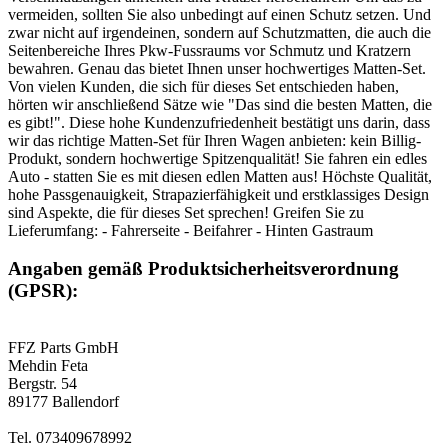
vermeiden, sollten Sie also unbedingt auf einen Schutz setzen. Und
zwar nicht auf irgendeinen, sondern auf Schutzmatten, die auch die
Seitenbereiche Ihres Pkw-Fussraums vor Schmutz und Kratzern
bewahren. Genau das bietet Ihnen unser hochwertiges Matten-Set.
Von vielen Kunden, die sich für dieses Set entschieden haben,
hörten wir anschließend Sätze wie "Das sind die besten Matten, die
es gibt!". Diese hohe Kundenzufriedenheit bestätigt uns darin, dass
wir das richtige Matten-Set für Ihren Wagen anbieten: kein Billig-
Produkt, sondern hochwertige Spitzenqualität! Sie fahren ein edles
Auto - statten Sie es mit diesen edlen Matten aus! Höchste Qualität,
hohe Passgenauigkeit, Strapazierfähigkeit und erstklassiges Design
sind Aspekte, die für dieses Set sprechen! Greifen Sie zu
Lieferumfang: - Fahrerseite - Beifahrer - Hinten Gastraum
Angaben gemäß Produktsicherheitsverordnung
(GPSR):
FFZ Parts GmbH
Mehdin Feta
Bergstr. 54
89177 Ballendorf
Tel. 073409678992