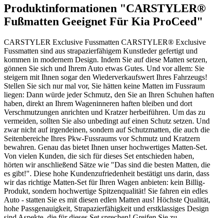
Produktinformationen "CARSTYLER®
Fußmatten Geeignet Für Kia ProCeed"
CARSTYLER Exclusive Fussmatten CARSTYLER® Exclusive
Fussmatten sind aus strapazierfähigem Kunstleder gefertigt und
kommen in modernem Design. Indem Sie auf diese Matten setzen,
gönnen Sie sich und Ihrem Auto etwas Gutes. Und vor allem: Sie
steigern mit Ihnen sogar den Wiederverkaufswert Ihres Fahrzeugs!
Stellen Sie sich nur mal vor, Sie hätten keine Matten im Fussraum
liegen: Dann würde jeder Schmutz, den Sie an Ihren Schuhen haften
haben, direkt an Ihrem Wageninneren haften bleiben und dort
Verschmutzungen anrichten und Kratzer herbeiführen. Um das zu
vermeiden, sollten Sie also unbedingt auf einen Schutz setzen. Und
zwar nicht auf irgendeinen, sondern auf Schutzmatten, die auch die
Seitenbereiche Ihres Pkw-Fussraums vor Schmutz und Kratzern
bewahren. Genau das bietet Ihnen unser hochwertiges Matten-Set.
Von vielen Kunden, die sich für dieses Set entschieden haben,
hörten wir anschließend Sätze wie "Das sind die besten Matten, die
es gibt!". Diese hohe Kundenzufriedenheit bestätigt uns darin, dass
wir das richtige Matten-Set für Ihren Wagen anbieten: kein Billig-
Produkt, sondern hochwertige Spitzenqualität! Sie fahren ein edles
Auto - statten Sie es mit diesen edlen Matten aus! Höchste Qualität,
hohe Passgenauigkeit, Strapazierfähigkeit und erstklassiges Design
sind Aspekte, die für dieses Set sprechen! Greifen Sie zu