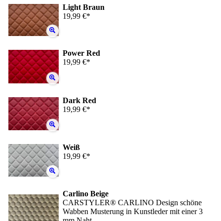
Light Braun
19,99 €*
Power Red
19,99 €*
Dark Red
19,99 €*
Weiß
19,99 €*
Carlino Beige
CARSTYLER® CARLINO Design schöne
Wabben Musterung in Kunstleder mit einer 3
mm Naht.