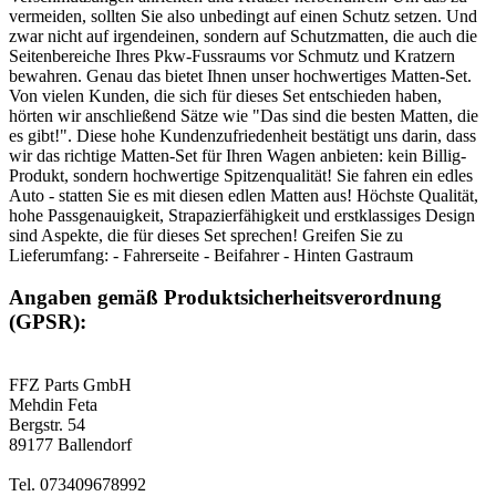
vermeiden, sollten Sie also unbedingt auf einen Schutz setzen. Und
zwar nicht auf irgendeinen, sondern auf Schutzmatten, die auch die
Seitenbereiche Ihres Pkw-Fussraums vor Schmutz und Kratzern
bewahren. Genau das bietet Ihnen unser hochwertiges Matten-Set.
Von vielen Kunden, die sich für dieses Set entschieden haben,
hörten wir anschließend Sätze wie "Das sind die besten Matten, die
es gibt!". Diese hohe Kundenzufriedenheit bestätigt uns darin, dass
wir das richtige Matten-Set für Ihren Wagen anbieten: kein Billig-
Produkt, sondern hochwertige Spitzenqualität! Sie fahren ein edles
Auto - statten Sie es mit diesen edlen Matten aus! Höchste Qualität,
hohe Passgenauigkeit, Strapazierfähigkeit und erstklassiges Design
sind Aspekte, die für dieses Set sprechen! Greifen Sie zu
Lieferumfang: - Fahrerseite - Beifahrer - Hinten Gastraum
Angaben gemäß Produktsicherheitsverordnung
(GPSR):
FFZ Parts GmbH
Mehdin Feta
Bergstr. 54
89177 Ballendorf
Tel. 073409678992