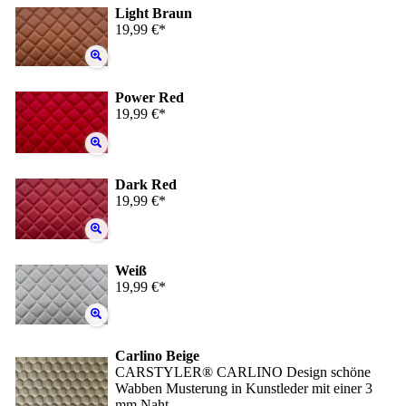
Light Braun
19,99 €*
Power Red
19,99 €*
Dark Red
19,99 €*
Weiß
19,99 €*
Carlino Beige
CARSTYLER® CARLINO Design schöne
Wabben Musterung in Kunstleder mit einer 3
mm Naht.