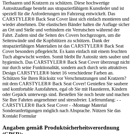
Tierhaaren und Kratzern zu schützen. Diese hochwertige
Autositzauflage besteht aus strapazierfähigem Kunstleder und ist
speziell für die Anforderungen im Fahrzeug entwickelt. Das
CARSTYLER® Back Seat Cover lässt sich einfach montieren und
wieder abnehmen. Die elastischen Bänder halten die Auflage sicher
an Ort und Stelle und verhindern ein Verrutschen während der
Fahrt. Zudem sind die Seiten des Covers hochgezogen, um die
Seitenwände und die Kopfstützen zu schützen. Dank der
strapazierfähigen Materialien ist das CARSTYLER® Back Seat
Cover besonders pflegeleicht. Es kann einfach mit einem feuchten
Tuch abgewischt werden. Somit bleibt Ihr Autositz stets sauber und
hygienisch. Das CARSTYLER® Back Seat Cover überzeugt nicht
nur durch seine Funktionalität, sondern auch durch sein attraktives
Design CARSTYLER® bietet 16 verschiedene Farben an.
Schützen Sie Ihren Rücksitz vor Verschmutzungen und Kratzern?
mit dem CARSTYLER® Back Seat Cover! Genießen Sie saubere
und komfortable Autofahrten, egal ob Sie mit Haustieren, Kindern
oder Gepäck unterwegs sind. Bestellen Sie noch heute und machen
Sie Ihre Fahrten angenehmer und stressfreier. Lieferumfang: - -
CARSTYLER® Back Seat Cover - -Montage Material
Sonderanfertigungen möglich nach Absprache. Nützen Sie das
Kontakt Formular
Angaben gemäß Produktsicherheitsverordnung