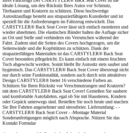
Ihres Fahrzeugs Der CARSTYLER® Back Seat Cover ist die
ideale Lösung, um den Rücksitz Ihres Autos vor Schmutz,
Tierhaaren und Kratzern zu schützen. Diese hochwertige
Autositzauflage besteht aus strapazierfähigem Kunstleder und ist
speziell für die Anforderungen im Fahrzeug entwickelt. Das
CARSTYLER® Back Seat Cover lässt sich einfach montieren und
wieder abnehmen. Die elastischen Bänder halten die Auflage sicher
an Ort und Stelle und verhindern ein Verrutschen während der
Fahrt. Zudem sind die Seiten des Covers hochgezogen, um die
Seitenwände und die Kopfstützen zu schützen. Dank der
strapazierfähigen Materialien ist das CARSTYLER® Back Seat
Cover besonders pflegeleicht. Es kann einfach mit einem feuchten
Tuch abgewischt werden. Somit bleibt Ihr Autositz stets sauber und
hygienisch. Das CARSTYLER® Back Seat Cover überzeugt nicht
nur durch seine Funktionalität, sondern auch durch sein attraktives
Design CARSTYLER® bietet 16 verschiedene Farben an.
Schützen Sie Ihren Rücksitz vor Verschmutzungen und Kratzern?
mit dem CARSTYLER® Back Seat Cover! Genießen Sie saubere
und komfortable Autofahrten, egal ob Sie mit Haustieren, Kindern
oder Gepäck unterwegs sind. Bestellen Sie noch heute und machen
Sie Ihre Fahrten angenehmer und stressfreier. Lieferumfang: - -
CARSTYLER® Back Seat Cover - -Montage Material
Sonderanfertigungen möglich nach Absprache. Nützen Sie das
Kontakt Formular