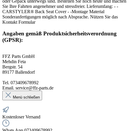
oder Gepäck unterwegs sind. Bestellen Sie noch heute und machen
Sie Ihre Fahrten angenehmer und stressfreier. Lieferumfang: - -
CARSTYLER® Back Seat Cover - -Montage Material
Sonderanfertigungen möglich nach Absprache. Nützen Sie das
Kontakt Formular
Angaben gemäß Produktsicherheitsverordnung
(GPSR):
FFZ Parts GmbH
Mehdin Feta
Bergstr. 54
89177 Ballendorf
Tel. 073409678992
Email. service@ffz-parts.de
Menü schließen
Kostenloser Versand
Whats App 073409678992