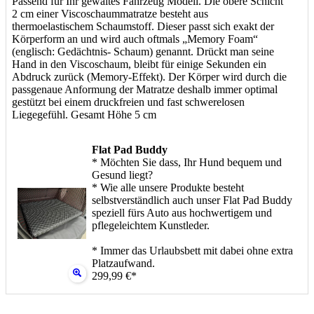
Passend für Ihr gewältes Fahrzeug Modell. Die obere Schicht
2 cm einer Viscoschaummatratze besteht aus
thermoelastischem Schaumstoff. Dieser passt sich exakt der
Körperform an und wird auch oftmals „Memory Foam“
(englisch: Gedächtnis- Schaum) genannt. Drückt man seine
Hand in den Viscoschaum, bleibt für einige Sekunden ein
Abdruck zurück (Memory-Effekt). Der Körper wird durch die
passgenaue Anformung der Matratze deshalb immer optimal
gestützt bei einem druckfreien und fast schwerelosen
Liegegefühl. Gesamt Höhe 5 cm
Flat Pad Buddy
* Möchten Sie dass, Ihr Hund bequem und
Gesund liegt?
* Wie alle unsere Produkte besteht
selbstverständlich auch unser Flat Pad Buddy
speziell fürs Auto aus hochwertigem und
pflegeleichtem Kunstleder.
* Immer das Urlaubsbett mit dabei ohne extra
Platzaufwand.
299,99 €*