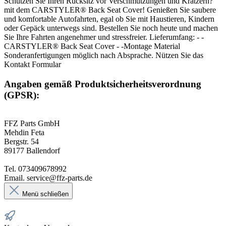
Schützen Sie Ihren Rücksitz vor Verschmutzungen und Kratzern?
mit dem CARSTYLER® Back Seat Cover! Genießen Sie saubere
und komfortable Autofahrten, egal ob Sie mit Haustieren, Kindern
oder Gepäck unterwegs sind. Bestellen Sie noch heute und machen
Sie Ihre Fahrten angenehmer und stressfreier. Lieferumfang: - -
CARSTYLER® Back Seat Cover - -Montage Material
Sonderanfertigungen möglich nach Absprache. Nützen Sie das
Kontakt Formular
Angaben gemäß Produktsicherheitsverordnung
(GPSR):
FFZ Parts GmbH
Mehdin Feta
Bergstr. 54
89177 Ballendorf
Tel. 073409678992
Email. service@ffz-parts.de
Menü schließen