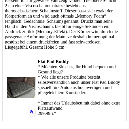
Passend für Ihr gewältes Fahrzeug Modell. Die obere Schicht
2 cm einer Viscoschaummatratze besteht aus
thermoelastischem Schaumstoff. Dieser passt sich exakt der
Körperform an und wird auch oftmals „Memory Foam“
(englisch: Gedächtnis- Schaum) genannt. Drückt man seine
Hand in den Viscoschaum, bleibt für einige Sekunden ein
Abdruck zurück (Memory-Effekt). Der Körper wird durch die
passgenaue Anformung der Matratze deshalb immer optimal
gestützt bei einem druckfreien und fast schwerelosen
Liegegefühl. Gesamt Höhe 5 cm
Flat Pad Buddy
* Möchten Sie dass, Ihr Hund bequem und
Gesund liegt?
* Wie alle unsere Produkte besteht
selbstverständlich auch unser Flat Pad Buddy
speziell fürs Auto aus hochwertigem und
pflegeleichtem Kunstleder.
* Immer das Urlaubsbett mit dabei ohne extra
Platzaufwand.
299,99 €*