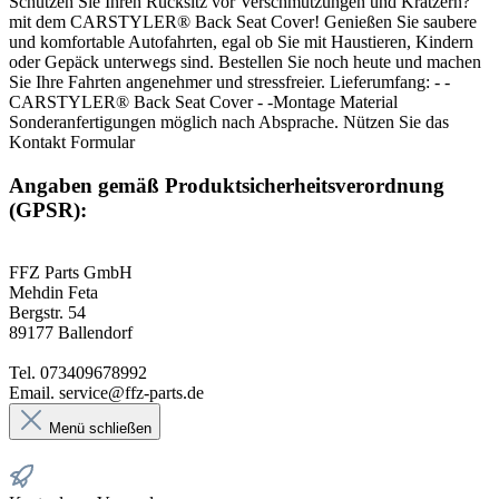
Schützen Sie Ihren Rücksitz vor Verschmutzungen und Kratzern?
mit dem CARSTYLER® Back Seat Cover! Genießen Sie saubere
und komfortable Autofahrten, egal ob Sie mit Haustieren, Kindern
oder Gepäck unterwegs sind. Bestellen Sie noch heute und machen
Sie Ihre Fahrten angenehmer und stressfreier. Lieferumfang: - -
CARSTYLER® Back Seat Cover - -Montage Material
Sonderanfertigungen möglich nach Absprache. Nützen Sie das
Kontakt Formular
Angaben gemäß Produktsicherheitsverordnung
(GPSR):
FFZ Parts GmbH
Mehdin Feta
Bergstr. 54
89177 Ballendorf
Tel. 073409678992
Email. service@ffz-parts.de
Menü schließen